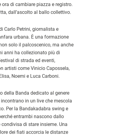
 ora di cambiare piazza e registro.
a, dall’ascolto al ballo collettivo.
Carlo Petrini, giornalista e
fanfara urbana. È una formazione
a non solo il palcoscenico, ma anche
hi anni ha collezionato più di
estival di strada ed eventi,
on artisti come Vinicio Capossela,
 Elisa, Noemi e Luca Carboni.
co della Banda dedicato al genere
 incontrano in un live che mescola
onico. Per la Bandakadabra swing e
 perché entrambi nascono dallo
e condivisa di stare insieme. Una
ore dei fiati accorcia le distanze