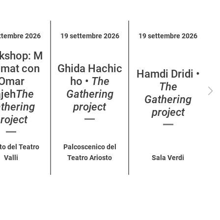
ttembre 2026
19 settembre 2026
19 settembre 2026
kshop: M
mat con
Ghida Hachic
Hamdi Dridi •
Omar
ho •
The
The
jeh
The
Gathering
Gathering
thering
project
project
roject
to del Teatro
Palcoscenico del
Valli
Teatro Ariosto
Sala Verdi