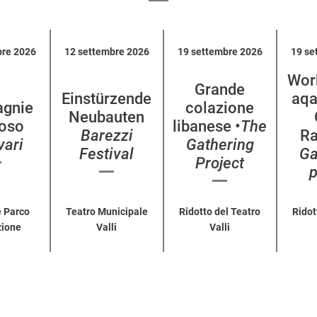
bre 2026
12 settembre 2026
19 settembre 2026
19 se
Wor
Grande
Einstürzende
aqa
gnie
colazione
Neubauten
oso
libanese •
The
Barezzi
Ra
vari
Gathering
Festival
Ga
Project
p
 Parco
Teatro Municipale
Ridotto del Teatro
Ridot
zione
Valli
Valli