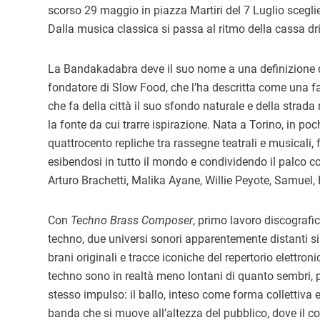
scorso 29 maggio in piazza Martiri del 7 Luglio sceglie
Dalla musica classica si passa al ritmo della cassa dritt
La Bandakadabra deve il suo nome a una definizione di 
fondatore di Slow Food, che l’ha descritta come una 
che fa della città il suo sfondo naturale e della strad
la fonte da cui trarre ispirazione. Nata a Torino, in poc
quattrocento repliche tra rassegne teatrali e musicali, f
esibendosi in tutto il mondo e condividendo il palco c
Arturo Brachetti, Malika Ayane, Willie Peyote, Samuel,
Con
Techno Brass Composer
, primo lavoro discografi
techno, due universi sonori apparentemente distanti si
brani originali e tracce iconiche del repertorio elettr
techno sono in realtà meno lontani di quanto sembri,
stesso impulso: il ballo, inteso come forma collettiva 
banda che si muove all’altezza del pubblico, dove il col