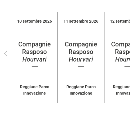
Calendario
10 settembre 2026
11 settembre 2026
12 settem
eventi
per
categoria
Compagnie
Compagnie
Compa
Rasposo
Rasposo
Rasp
Hourvari
Hourvari
Hour
Reggiane Parco
Reggiane Parco
Reggiane
Innovazione
Innovazione
Innova