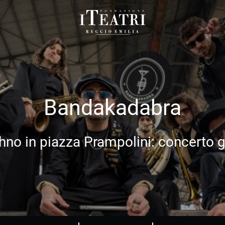
Fondazione
I
Teatri
Reggio
Emilia
Bandakadabra
hno in piazza Prampolini: concerto g