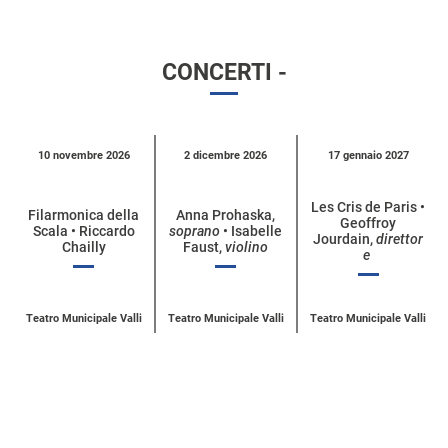
CONCERTI -
Calendario
10 novembre 2026
2 dicembre 2026
17 gennaio 2027
eventi
per
Les Cris de Paris •
Filarmonica della
Anna Prohaska,
Geoffroy
categoria
Scala • Riccardo
soprano
• Isabelle
Jourdain,
direttor
Chailly
Faust,
violino
e
Teatro Municipale Valli
Teatro Municipale Valli
Teatro Municipale Valli