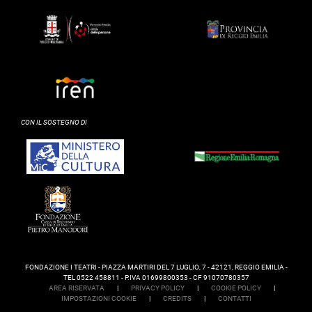
CON IL SOSTEGNO DI
FONDAZIONE I TEATRI - PIAZZA MARTIRI DEL 7 LUGLIO, 7 - 42121, REGGIO EMILIA -
TEL 0522 458811 - P.IVA 01699800353 - CF 91070780357
AREA RISERVATA
|
PRIVACY POLICY
|
COOKIE POLICY
|
IMPOSTAZIONI COOKIE
|
CREDITS
|
CONTATTI