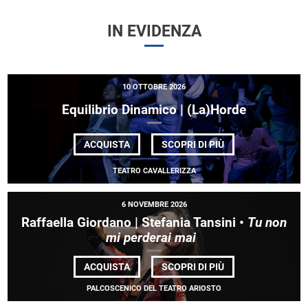
IN EVIDENZA
10 OTTOBRE 2026
Equilibrio Dinamico | (La)Horde
DI
ACQUISTA
SCOPRI DI PIÙ
EQUILIBRIO
DINAMICO |
TEATRO CAVALLERIZZA
(LA)HORDE
6 NOVEMBRE 2026
Raffaella Giordano | Stefania Tansini •
Tu non
mi perderai mai
DI
ACQUISTA
SCOPRI DI PIÙ
RAFFAELLA
GIORDANO |
PALCOSCENICO DEL TEATRO ARIOSTO
STEFANIA
TANSINI •