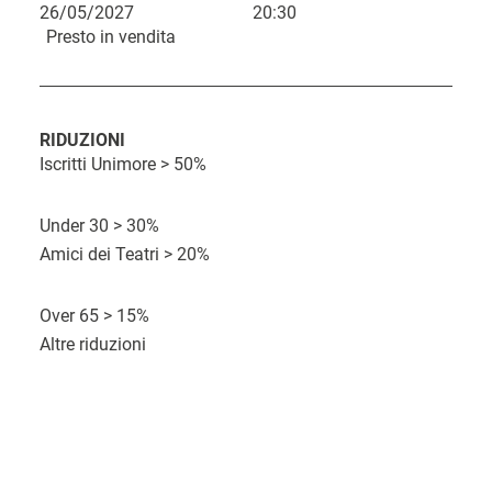
26/05/2027
20:30
L
Presto in vendita
i
n
k
RIDUZIONI
d
Iscritti Unimore > 50%
C
D
i
O
o
Under 30 > 30%
a
a
r
s
Amici dei Teatri > 20%
t
c
a
t
a
q
Over 65 > 15%
o
u
Altre riduzioni
i
s
t
o