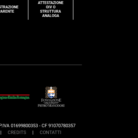
ATTESTAZIONE
STRAZIONE
OIV O
PARENTE
STRUTTURA
ANALOGA
P.IVA 01699800353 - CF 91070780357
|
CREDITS
|
CONTATTI