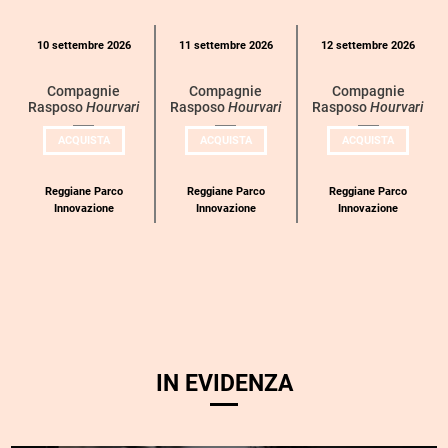
Calendario
10 settembre 2026
11 settembre 2026
12 settembre 2026
eventi
per
Compagnie
Compagnie
Compagnie
Rasposo
Hourvari
Rasposo
Hourvari
Rasposo
Hourvari
categoria
UN
UN
UN
ACQUISTA
ACQUISTA
ACQUISTA
BIGLIETTO
BIGLIETTO
BIGLIETT
PER
PER
PER
COMPAGNIE
COMPAGNIE
COMPAGN
RASPOSO
RASPOSO
RASPOSO
Reggiane Parco
Reggiane Parco
Reggiane Parco
Innovazione
Innovazione
Innovazione
IN EVIDENZA