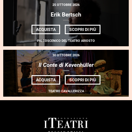
25 OTTOBRE 2026
Erik Bertsch
DI
ACQUISTA
SCOPRI DI PIÙ
ERIK
BERTSCH
PALCOSCENICO DEL TEATRO ARIOSTO
30 OTTOBRE 2026
Il Conte di Kevenhüller
DI
ACQUISTA
SCOPRI DI PIÙ
<EM>IL
CONTE
TEATRO CAVALLERIZZA
DI
KEVENHÜLLER</E
FOOTER