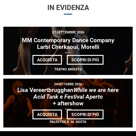
IN EVIDENZA
27 SETTEMBRE 2026
MM Contemporary Dance Company
Larbi Cherkaoui, Morelli
DI
ACQUISTA
SCOPRI DI PIÙ
MM
CONTEMPORARY
TEATRO ARIOSTO
DANCE
COMPANY
<BR>
24 OTTOBRE 2026
LARBI
Lisa Vereertbrugghen
While we are here
CHERKAOUI,
MORELLI
Acid Tank e Festival Aperto
+ aftershow
DI
ACQUISTA
SCOPRI DI PIÙ
LISA VEREERTBR
PALESTRA S. M. AOSTA
WE
ARE
HERE<BR>ACID
TANK