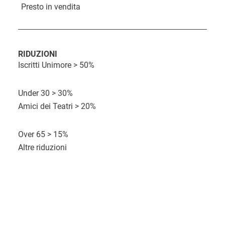
Presto in vendita
i
n
k
RIDUZIONI
d
Iscritti Unimore > 50%
C
D
i
O
o
Under 30 > 30%
a
a
r
s
Amici dei Teatri > 20%
t
c
a
t
a
q
Over 65 > 15%
o
u
Altre riduzioni
i
s
t
o