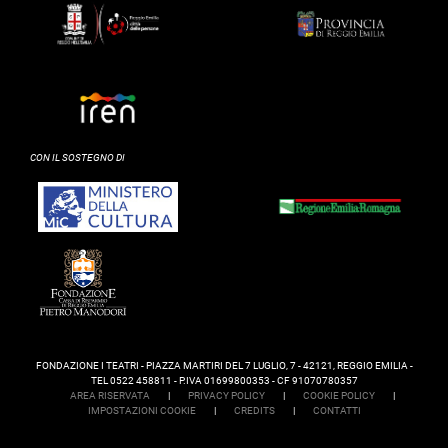
CON IL SOSTEGNO DI
FONDAZIONE I TEATRI - PIAZZA MARTIRI DEL 7 LUGLIO, 7 - 42121, REGGIO EMILIA -
TEL 0522 458811 - P.IVA 01699800353 - CF 91070780357
AREA RISERVATA
|
PRIVACY POLICY
|
COOKIE POLICY
|
IMPOSTAZIONI COOKIE
|
CREDITS
|
CONTATTI