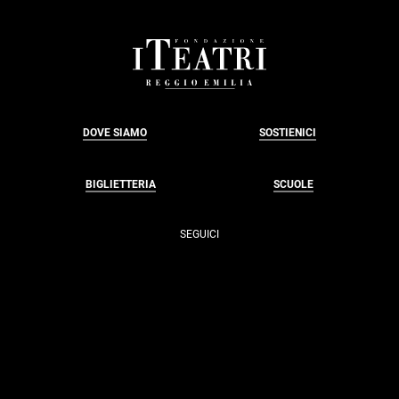
E
FESTIVAL
APERTO</EM>
FOOTER
<BR>
+
AFTERSHOW
DOVE SIAMO
SOSTIENICI
BIGLIETTERIA
SCUOLE
SEGUICI