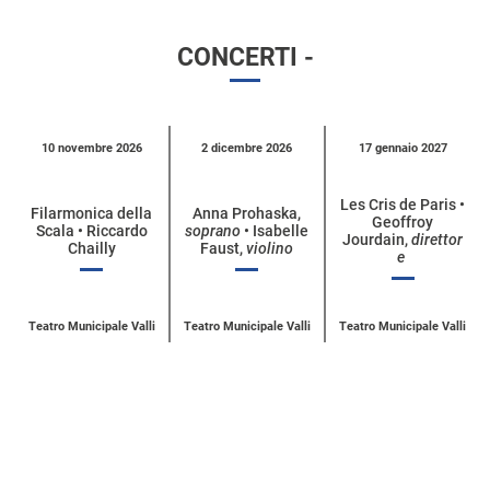
CONCERTI -
Calendario
10 novembre 2026
2 dicembre 2026
17 gennaio 2027
eventi
per
Les Cris de Paris •
Filarmonica della
Anna Prohaska,
Geoffroy
categoria
Scala • Riccardo
soprano
• Isabelle
Jourdain,
direttor
Chailly
Faust,
violino
e
Teatro Municipale Valli
Teatro Municipale Valli
Teatro Municipale Valli