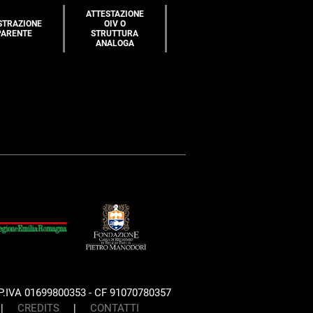
ATTESTAZIONE
STRAZIONE
OIV O
PARENTE
STRUTTURA
ANALOGA
P.IVA 01699800353 - CF 91070780357
|
CREDITS
|
CONTATTI