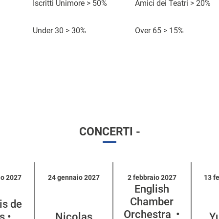
Iscritti Unimore > 50%
Amici dei Teatri > 20%
k
d
C
Under 30 > 30%
Over 65 > 15%
D
i
O
o
a
a
r
s
t
c
a
t
a
q
o
u
i
CONCERTI -
s
t
o
io 2027
24 gennaio 2027
2 febbraio 2027
13 f
English
Chamber
is de
Orchestra •
s •
Nicolas
Y