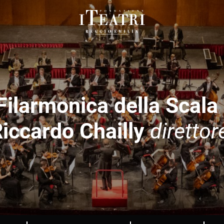
Fondazione
I
Teatri
Reggio
Emilia
Filarmonica della Scala
iccardo Chailly
direttor