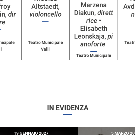
Marzena
froy
Altstaedt,
Avd
Diakun,
dirett
in,
dir
violoncello
n
rice
•
ore
Elisabeth
Leonskaja,
pi
nicipale
Teatro Municipale
Teatr
anoforte
i
Valli
Teatro Municipale
Valli
IN EVIDENZA
19 GENNAIO 2027
5 MARZO 20