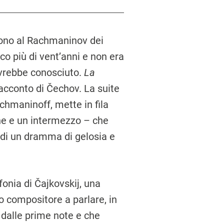
gono al Rachmaninov dei
o più di vent’anni e non era
avrebbe conosciuto.
La
acconto di Čechov. La suite
achmaninoff, mette in fila
ne e un intermezzo – che
 di un dramma di gelosia e
fonia di Čajkovskij, una
o compositore a parlare, in
n dalle prime note e che