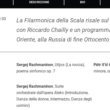
DESCRIZIONE
BIO
:30
La Filarmonica della Scala risale sul
con Riccardo Chailly e un programma
Oriente, alla Russia di fine Ottocento
Sergej Rachmaninov
,
Utijos
(La roccia),
Pëtr Il’ič
poema sinfonico op. 7
minore, 
Sergej Rachmaninov
, Suite
orchestrale dall’opera
Aleko
(Introduzione,
Danza delle donne, Intermezzo, Danza degli
uomini)