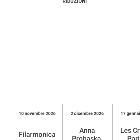
RIDUZIONI
Calendario
10 novembre 2026
2 dicembre 2026
17 genna
eventi
per
Anna
Les Cr
categoria
Filarmonica
Prohaska,
Pari