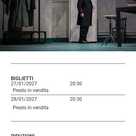
BIGLIETTI
27/01/2027
20:30
L
Presto in vendita
i
28/01/2027
20:30
n
Presto in vendita
k
d
C
D
i