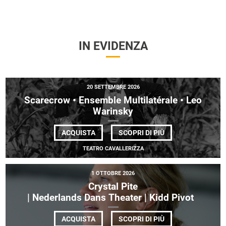
IN EVIDENZA
20 SETTEMBRE 2026
Scarecrow • Ensemble Multilatérale • Leo
Warinsky
DI
ACQUISTA
SCOPRI DI PIÙ
SCARECROW
•
TEATRO CAVALLERIZZA
ENSEMBLE
MULTILATÉRALE
•
1 OTTOBRE 2026
LEO
WARINSKY
Crystal Pite
| Nederlands Dans Theater | Kidd Pivot
DI
ACQUISTA
SCOPRI DI PIÙ
CRYSTAL