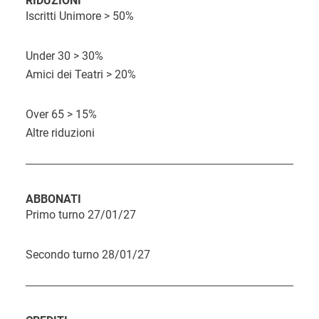
RIDUZIONI
O
o
Iscritti Unimore > 50%
a
a
r
s
t
c
a
t
Under 30 > 30%
a
q
Amici dei Teatri > 20%
o
u
i
Over 65 > 15%
Altre riduzioni
s
t
o
ABBONATI
Primo turno 27/01/27
Secondo turno 28/01/27