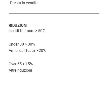
Presto in vendita
i
n
k
RIDUZIONI
d
Iscritti Unimore > 50%
C
D
i
O
o
Under 30 > 30%
a
a
r
s
Amici dei Teatri > 20%
t
c
a
t
a
q
Over 65 > 15%
o
u
Altre riduzioni
i
s
t
o