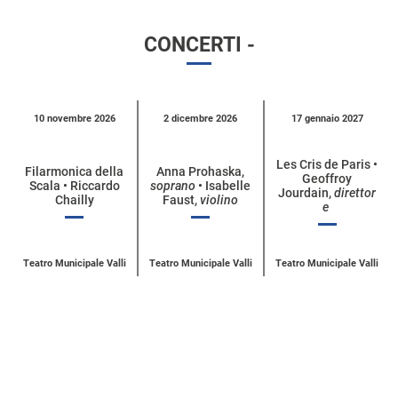
CONCERTI -
Calendario
10 novembre 2026
2 dicembre 2026
17 gennaio 2027
eventi
per
Les Cris de Paris •
Filarmonica della
Anna Prohaska,
Geoffroy
categoria
Scala • Riccardo
soprano
• Isabelle
Jourdain,
direttor
Chailly
Faust,
violino
e
Teatro Municipale Valli
Teatro Municipale Valli
Teatro Municipale Valli