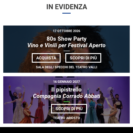
IN EVIDENZA
17 OTTOBRE 2026
80s Show Party
Vino e Vinili per Festival Aperto
DI
ACQUISTA
SCOPRI DI PIÙ
80S
SHOW
SALA DEGLI SPECCHI DEL TEATRO VALLI
PARTY
<BR>
<EM>VINO
16 GENNAIO 2027
E
VINILI
Il pipistrello
PER
Compagnia Corrado Abbati
FESTIVAL
APERTO</EM>
DI
SCOPRI DI PIÙ
IL
PIPISTRELLO<BR>
TEATRO ARIOSTO
<EM>COMPAGNIA
CORRADO
ABBATI</EM>