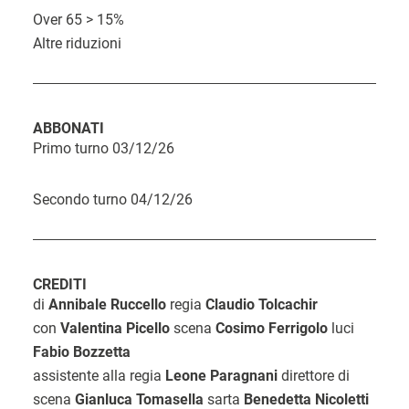
i
Over 65 > 15%
Altre riduzioni
s
t
o
ABBONATI
Primo turno 03/12/26
Secondo turno 04/12/26
CREDITI
di
Annibale Ruccello
regia
Claudio Tolcachir
con
Valentina Picello
scena
Cosimo Ferrigolo
luci
Fabio Bozzetta
assistente alla regia
Leone Paragnani
direttore di
scena
Gianluca Tomasella
sarta
Benedetta Nicoletti