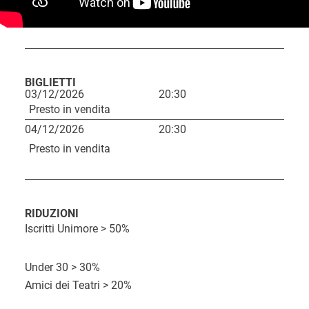
BIGLIETTI
03/12/2026
20:30
L
Presto in vendita
i
04/12/2026
20:30
n
Presto in vendita
k
d
C
D
i
RIDUZIONI
O
o
Iscritti Unimore > 50%
a
a
r
s
t
c
a
t
Under 30 > 30%
a
q
Amici dei Teatri > 20%
o
u