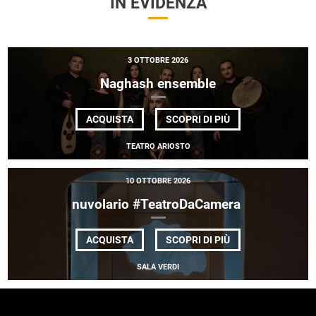
IN EVIDENZA
3 OTTOBRE 2026
Naghash ensemble
DI
ACQUISTA
SCOPRI DI PIÙ
NAGHASH
ENSEMBLE
TEATRO ARIOSTO
10 OTTOBRE 2026
nuvolario #TeatroDaCamera
DI
ACQUISTA
SCOPRI DI PIÙ
NUVOLARIO
#TEATRODACAME
SALA VERDI