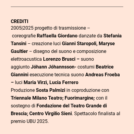
n
k
CREDITI
d
2005|2025 progetto di trasmissione –
C
coreografie
Raffaella Giordano
danzate da
Stefania
D
i
O
o
Tansini
–
creazione luci
Gianni Staropoli, Maryse
a
a
r
s
Gaultier
–
disegno del suono e composizione
t
c
elettroacustica
Lorenzo Brusci
–
suono
a
t
a
q
aggiunto
Jóhann Jóhannsson-
costumi
Beatrice
o
Giannini
esecuzione tecnica suono
Andreas Froeba
u
–
luci
Maria Virzì, Lucia Ferrero
i
Produzione
Sosta Palmizi
in coproduzione con
s
Triennale Milano Teatro; Fuorimargine
;
con il
t
sostegno di
Fondazione del Teatro Grande di
o
Brescia; Centro Virgilio Sieni
.
Spettacolo finalista al
premio UBU 2025.