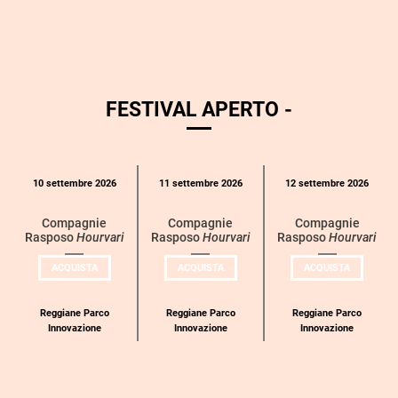
FESTIVAL APERTO -
Calendario
10 settembre 2026
11 settembre 2026
12 settembre 2026
eventi
per
Compagnie
Compagnie
Compagnie
Rasposo
Hourvari
Rasposo
Hourvari
Rasposo
Hourvari
categoria
UN
UN
UN
ACQUISTA
ACQUISTA
ACQUISTA
BIGLIETTO
BIGLIETTO
BIGLIETT
PER
PER
PER
COMPAGNIE
COMPAGNIE
COMPAGN
RASPOSO
RASPOSO
RASPOSO
Reggiane Parco
Reggiane Parco
Reggiane Parco
Innovazione
Innovazione
Innovazione