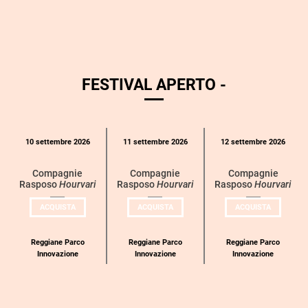
FESTIVAL APERTO -
Calendario
10 settembre 2026
11 settembre 2026
12 settembre 2026
eventi
per
Compagnie
Compagnie
Compagnie
Rasposo
Hourvari
Rasposo
Hourvari
Rasposo
Hourvari
categoria
UN
UN
UN
ACQUISTA
ACQUISTA
ACQUISTA
BIGLIETTO
BIGLIETTO
BIGLIETT
PER
PER
PER
COMPAGNIE
COMPAGNIE
COMPAGN
RASPOSO
RASPOSO
RASPOSO
Reggiane Parco
Reggiane Parco
Reggiane Parco
Innovazione
Innovazione
Innovazione