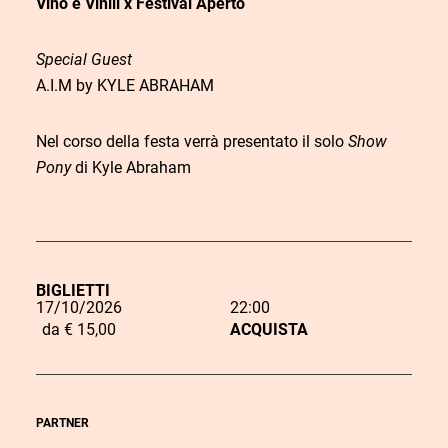
Vino e Vinili x Festival Aperto
Special Guest
A.I.M by KYLE ABRAHAM
Nel corso della festa verrà presentato il solo
Show
Pony
di Kyle Abraham
BIGLIETTI
17/10/2026
22:00
L
da € 15,00
ACQUISTA
i
n
k
PARTNER
d