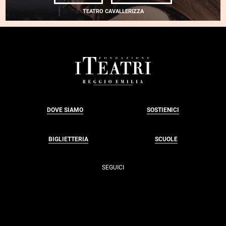
KATARINA
GRYVUL
TEATRO CAVALLERIZZA
<BR>
<EM>SPOMYN </E
FOOTER
DOVE SIAMO
SOSTIENICI
BIGLIETTERIA
SCUOLE
SEGUICI