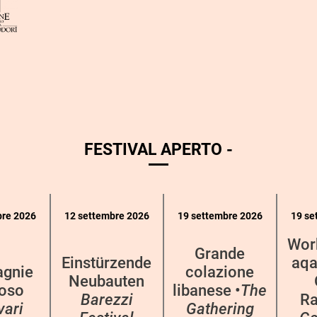
FESTIVAL APERTO -
bre 2026
12 settembre 2026
19 settembre 2026
19 se
Wor
Grande
Einstürzende
aqa
gnie
colazione
Neubauten
oso
libanese •
The
Barezzi
Ra
vari
Gathering