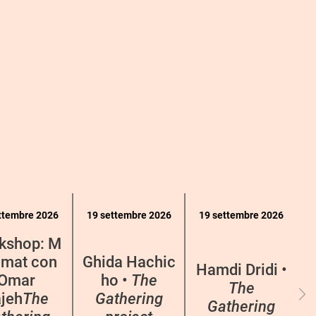
ttembre 2026
19 settembre 2026
19 settembre 2026
kshop: M
mat con
Ghida Hachic
Hamdi Dridi •
Omar
ho •
The
The
jeh
The
Gathering
Gathering