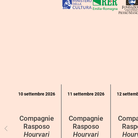
Calendario
10 settembre 2026
11 settembre 2026
12 settem
eventi
per
categoria
Compagnie
Compagnie
Compa
Rasposo
Rasposo
Rasp
Hourvari
Hourvari
Hour