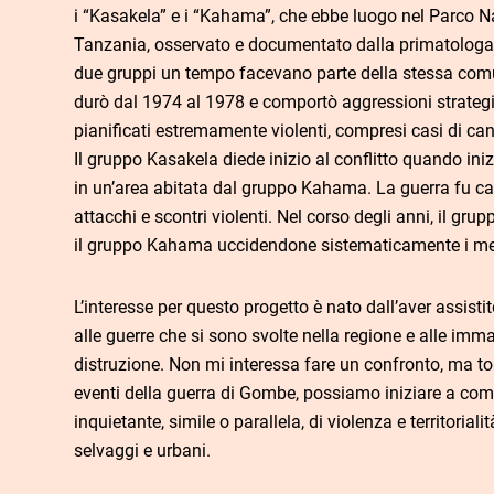
i “Kasakela” e i “Kahama”, che ebbe luogo nel Parco 
Tanzania, osservato e documentato dalla primatologa J
due gruppi un tempo facevano parte della stessa comu
durò dal 1974 al 1978 e comportò aggressioni strategi
pianificati estremamente violenti, compresi casi di ca
Il gruppo Kasakela diede inizio al conflitto quando inizi
in un’area abitata dal gruppo Kahama. La guerra fu car
attacchi e scontri violenti. Nel corso degli anni, il gr
il gruppo Kahama uccidendone sistematicamente i m
L’interesse per questo progetto è nato dall’aver assisti
alle guerre che si sono svolte nella regione e alle imma
distruzione. Non mi interessa fare un confronto, ma to
eventi della guerra di Gombe, possiamo iniziare a co
inquietante, simile o parallela, di violenza e territorial
selvaggi e urbani.