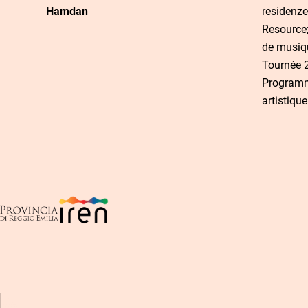
t
Hamdan
residenze
o
Resource
de musiq
Tournée 2
Programme
artistique