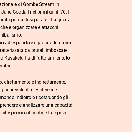
Nazionale di Gombe Stream in
ane Goodall nei primi anni ’70. I
nità prima di separarsi. La guerra
che e organizzate e attacchi
nnibalismo.
ò ad espandere il proprio territorio
atterizzata da brutali imboscate,
uppo Kasakela ha di fatto annientato
embri.
to, direttamente e indirettamente,
gini prevalenti di violenza e
rnando indietro e ricostruendo gli
mprendere e analizzare una capacità
ità che permea il confine tra spazi