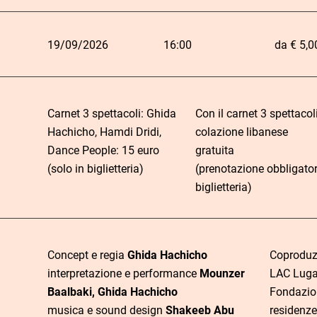
19/09/2026
16:00
da € 5,0
L
i
n
Carnet 3 spettacoli: Ghida
Con il carnet 3 spettacol
k
Hachicho, Hamdi Dridi,
colazione libanese
d
Dance People: 15 euro
gratuita
C
D
i
(solo in biglietteria)
(prenotazione obbligator
O
o
a
a
biglietteria)
r
s
t
c
a
t
a
q
o
u
Concept e regia
Ghida Hachicho
Coproduz
interpretazione e performance
Mounzer
LAC Lugan
i
Baalbaki, Ghida Hachicho
Fondazion
s
musica e sound design
Shakeeb Abu
residenze