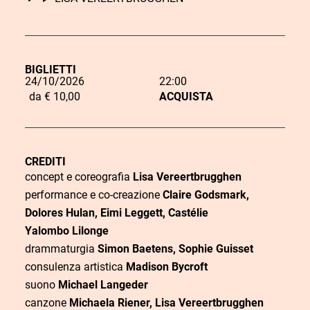
BIGLIETTI
24/10/2026
22:00
L
da € 10,00
ACQUISTA
i
n
k
CREDITI
d
concept e coreografia
Lisa Vereertbrugghen
C
performance e co-creazione
Claire Godsmark,
D
i
O
o
Dolores Hulan, Eimi Leggett, Castélie
a
a
r
s
Yalombo Lilonge
t
c
drammaturgia
Simon Baetens, Sophie Guisset
a
t
a
q
consulenza artistica
Madison Bycroft
o
suono
Michael Langeder
u
canzone
Michaela Riener, Lisa Vereertbrugghen
i