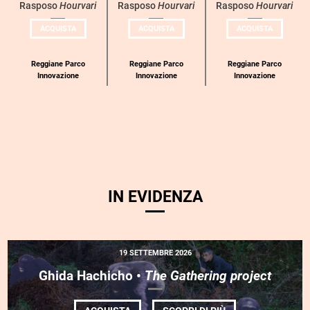
Rasposo
Hourvari
Rasposo
Hourvari
Rasposo
Hourvari
categoria
UN
UN
UN
ACQUISTA
ACQUISTA
ACQUISTA
BIGLIETTO
BIGLIETTO
BIGLIETT
PER
PER
PER
COMPAGNIE
COMPAGNIE
COMPAGN
RASPOSO
RASPOSO
RASPOSO
Reggiane Parco
Reggiane Parco
Reggiane Parco
Innovazione
Innovazione
Innovazione
IN EVIDENZA
19 SETTEMBRE 2026
Ghida Hachicho •
The Gathering project