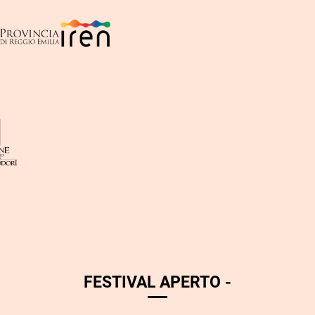
s
t
o
FESTIVAL APERTO -