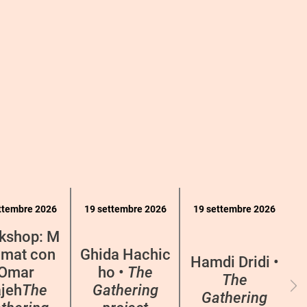
ttembre 2026
19 settembre 2026
19 settembre 2026
kshop: M
mat con
Ghida Hachic
Hamdi Dridi •
Omar
ho •
The
The
jeh
The
Gathering
Gathering