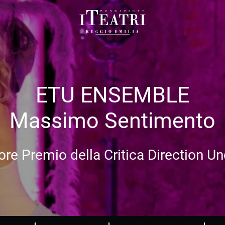
Fondazione
I
Teatri
Reggio
ETU ENSEMBLE
Emilia
Massimo Sentimento
ore Premio della Critica Direction U