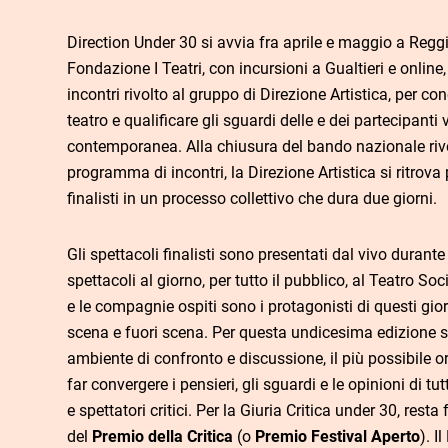
Direction Under 30 si avvia fra aprile e maggio a Reggi
Fondazione I Teatri, con incursioni a Gualtieri e online,
incontri rivolto al gruppo di Direzione Artistica, per c
teatro e qualificare gli sguardi delle e dei partecipant
contemporanea. Alla chiusura del bando nazionale rivo
programma di incontri, la Direzione Artistica si ritrova 
finalisti in un processo collettivo che dura due giorni.
Gli spettacoli finalisti sono presentati dal vivo durante 
spettacoli al giorno, per tutto il pubblico, al Teatro Soc
e le compagnie ospiti sono i protagonisti di questi giorn
scena e fuori scena. Per questa undicesima edizione s
ambiente di confronto e discussione, il più possibile o
far convergere i pensieri, gli sguardi e le opinioni di tutt
e spettatori critici. Per la Giuria Critica under 30, res
del
Premio della Critica
(o
Premio Festival Aperto
). I