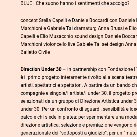
BLUE | Che suono hanno i sentimenti che accolgo?
concept Stella Capelli e Daniele Boccardi con Daniele B
Marchioni e Gabriele Tai dramaturg Anna Brussi e El
Capelli e Elio Musacchio sound design Daniele Boccard
Marchioni violoncello live Gabiele Tai set design Ann
Balletto Civile
Direction Under 30
– in partnership con Fondazione I 
è il primo progetto interamente rivolto alla scena teatr
artisti, spettatrici e spettatori. A partire da un bando c
compagnie e singole/i artiste/i under 30, il progetto pre
selezionati da un gruppo di Direzione Artistica under 3
under 30. Per un confronto di sguardi, sensibilità e idee
palco e chi siede in platea; per sperimentare una modal
direzione artistica, selezione e premiazione vengono ri
generazionale dei “sottoposti a giudizio”; per un “mutu