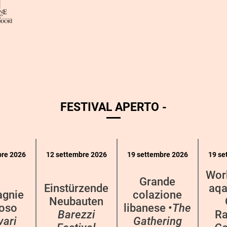
FESTIVAL APERTO -
bre 2026
12 settembre 2026
19 settembre 2026
19 se
Wor
Grande
Einstürzende
aqa
gnie
colazione
Neubauten
oso
libanese •
The
Barezzi
Ra
vari
Gathering