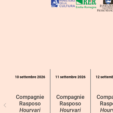
Calendario
10 settembre 2026
11 settembre 2026
12 settem
eventi
per
categoria
Compagnie
Compagnie
Compa
Rasposo
Rasposo
Rasp
Hourvari
Hourvari
Hour