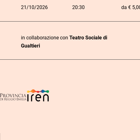
21/10/2026
20:30
da € 5,0
L
i
n
in collaborazione con
Teatro Sociale di
k
Gualtieri
d
C
D
i
O
o
a
a
r
s
t
c
a
t
a
q
o
u
i
s
t
o