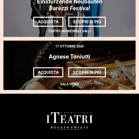
Einstürzende Neubauten
Barezzi Festival
DI
ACQUISTA
SCOPRI DI PIÙ
EINSTÜRZENDE
NEUBAUTEN<BR>
TEATRO MUNICIPALE VALLI
<EM>BAREZZI
FESTIVAL</EM>
17 OTTOBRE 2026
Agnese Toniutti
DI
ACQUISTA
SCOPRI DI PIÙ
AGNESE
TONIUTTI
SALA VERDI
FOOTER