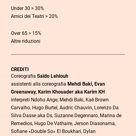
D
i
O
o
Under 30 > 30%
a
a
r
s
Amici dei Teatri > 20%
t
c
a
t
a
q
Over 65 > 15%
o
u
Altre riduzioni
i
s
t
CREDITI
Coreografia
Saïdo Lehlouh
o
assistenti alla coreografia
Mehdi Baki, Evan
Greenaway, Karim Khouader aka Karim KH
interpreti Ndoho Ange, Mehdi Baki, Kaê Brown
Carvalho, Hugo Burtel, Audric Chauvin, Lorenzo Da
Silva Dasse aka Ds, Suzanne Degennaro, Marina de
Remedios, Hugo De Vathaire, Jerson Diasonama,
Sofiane «Double So» El Boukhari, Dylan