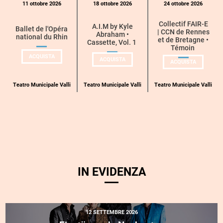
11 ottobre 2026
18 ottobre 2026
24 ottobre 2026
eventi
Collectif FAIR-E
per
A.I.M by Kyle
Ballet de l'Opéra
| CCN de Rennes
Abraham •
national du Rhin
categoria
et de Bretagne •
Cassette, Vol. 1
Témoin
UN
ACQUISTA
UN
ACQUISTA
UN
BIGLIETTO
ACQUISTA
BIGLIETTO
BIGLIETT
PER
PER
PER
BALLET
A.I.M
COLLECTIF
DE
BY
E
L’OPÉRA
Teatro Municipale Valli
Teatro Municipale Valli
Teatro Municipale Valli
KYLE
| CCN DE
NATIONAL
ABRAHAM
RENNES
DU
ET DE BR
RHIN
IN EVIDENZA
12 SETTEMBRE 2026