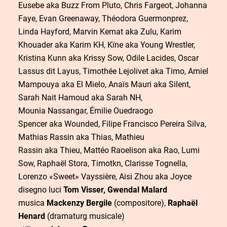
Eusebe aka Buzz From Pluto, Chris Fargeot, Johanna
Faye, Evan Greenaway, Théodora Guermonprez,
Linda Hayford, Marvin Kemat aka Zulu, Karim
Khouader aka Karim KH, Kïne aka Young Wrestler,
Kristina Kunn aka Krissy Sow, Odile Lacides, Oscar
Lassus dit Layus, Timothée Lejolivet aka Timo, Amiel
Mampouya aka El Mielo, Anaïs Mauri aka Silent,
Sarah Nait Hamoud aka Sarah NH,
Mounia Nassangar, Émilie Ouedraogo
Spencer aka Wounded, Filipe Francisco Pereira Silva,
Mathias Rassin aka Thias, Mathieu
Rassin aka Thieu, Mattéo Raoelison aka Rao, Lumi
Sow, Raphaël Stora, Timotkn, Clarisse Tognella,
Lorenzo «Sweet» Vayssière, Aisi Zhou aka Joyce
disegno luci
Tom Visser, Gwendal Malard
musica
Mackenzy Bergile
(compositore),
Raphaël
Henard
(dramaturg musicale)