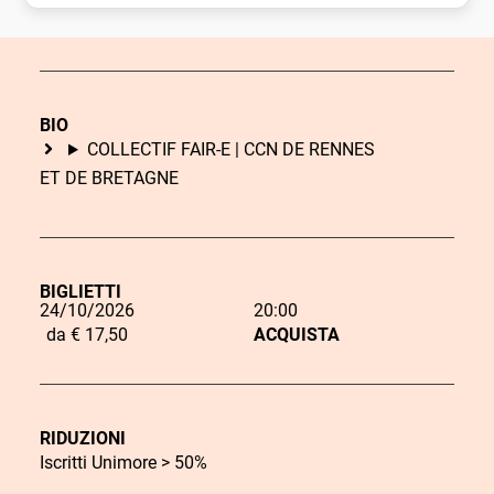
BIO
COLLECTIF FAIR-E | CCN DE RENNES
ET DE BRETAGNE
BIGLIETTI
24/10/2026
20:00
L
da € 17,50
ACQUISTA
i
n
k
RIDUZIONI
d
Iscritti Unimore > 50%
C