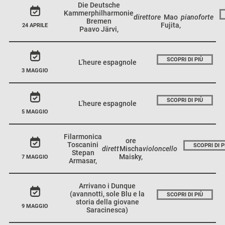
Die Deutsche
Kammerphilharmonie
direttore
Mao
pianoforte
Bremen
Fujita,
24 APRILE
Paavo Järvi,
SCOPRI DI PIÙ
L’heure espagnole
3 MAGGIO
SCOPRI DI PIÙ
L’heure espagnole
5 MAGGIO
Filarmonica
ore
Toscanini
SCOPRI DI P
dirett
Mischa
violoncello
Stepan
Maisky,
7 MAGGIO
Armasar,
Arrivano i Dunque
(avannotti, sole Blu e la
SCOPRI DI PIÙ
storia della giovane
9 MAGGIO
Saracinesca)