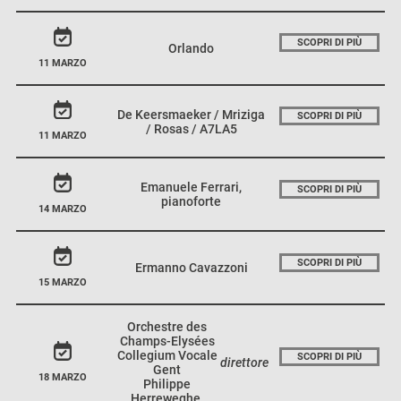
SCOPRI DI PIÙ
Orlando
11 MARZO
De Keersmaeker / Mriziga
SCOPRI DI PIÙ
/ Rosas / A7LA5
11 MARZO
Emanuele Ferrari,
SCOPRI DI PIÙ
pianoforte
14 MARZO
SCOPRI DI PIÙ
Ermanno Cavazzoni
15 MARZO
Orchestre des
Champs-Elysées
Collegium Vocale
SCOPRI DI PIÙ
direttore
Gent
18 MARZO
Philippe
Herreweghe,