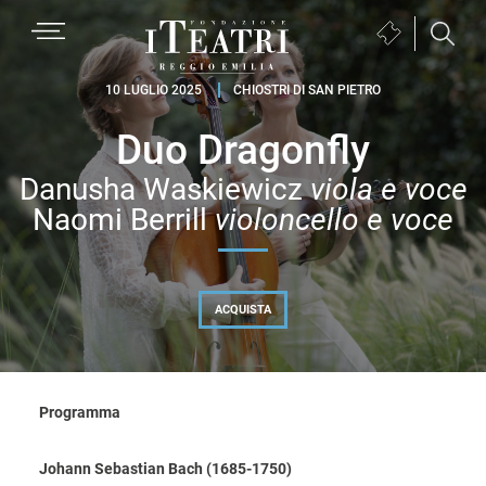
Passa
Passa
Passa
MENU
Biglietteria
alla
al
al
(si
navigazione
contenuto
piè
Fondazione
apre
10 LUGLIO 2025
CHIOSTRI DI SAN PIETRO
primaria
principale
di
I
in
pagina
Duo Dragonfly
Teatri
una
Reggio
nuova
Danusha Waskiewicz
viola e voce
Emilia
finestra)
Naomi Berrill
violoncello e voce
ACQUISTA
Programma
Johann Sebastian Bach (1685-1750)