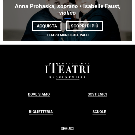
Anna Prohaska,
soprano
• Isabelle Faust,
violino
DI
ACQUISTA
SCOPRI DI PIÙ
ANNA
PROHASKA,
TEATRO MUNICIPALE VALLI
<EM>SOPRANO
</EM>• ISABELLE
FAUST,
<EM>VIOLINO</EM
FOOTER
DOVE SIAMO
SOSTIENICI
BIGLIETTERIA
SCUOLE
SEGUICI