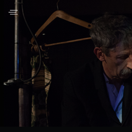
Passa
Passa
Passa
MENU
alla
al
al
navigazione
contenuto
piè
primaria
principale
di
pagina