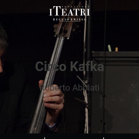
Fondazione
I
Teatri
Reggio
Emilia
Circo Kafka
Roberto Abbiati