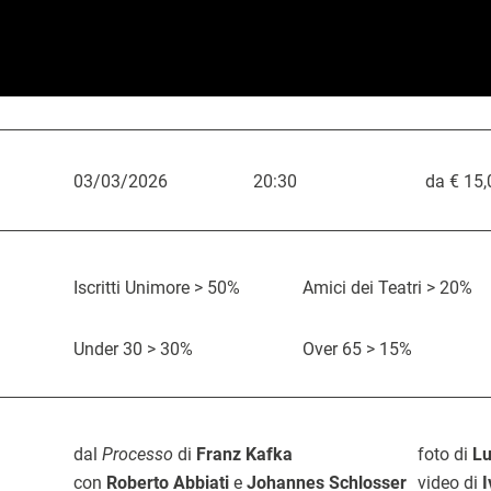
03/03/2026
20:30
da € 15,
L
i
n
Iscritti Unimore > 50%
Amici dei Teatri > 20%
k
d
C
Under 30 > 30%
Over 65 > 15%
D
i
O
o
a
a
r
s
t
c
a
t
dal
Processo
di
Franz Kafka
foto di
Lu
a
q
con
Roberto Abbiati
e
Johannes Schlosser
video di
I
o