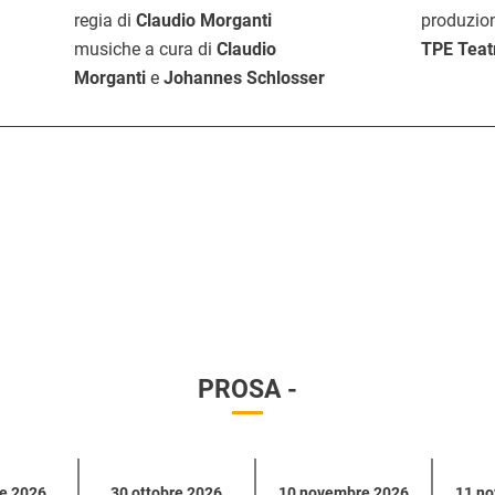
u
regia di
Claudio Morganti
produzio
musiche a cura di
i
Claudio
TPE Teat
Morganti
e
Johannes Schlosser
s
t
o
PROSA -
re 2026
30 ottobre 2026
10 novembre 2026
11 n