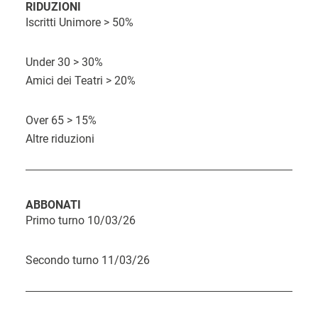
D
i
RIDUZIONI
O
o
Iscritti Unimore > 50%
a
a
r
s
t
c
a
t
Under 30 > 30%
a
q
Amici dei Teatri > 20%
o
u
i
Over 65 > 15%
Altre riduzioni
s
t
o
ABBONATI
Primo turno 10/03/26
Secondo turno 11/03/26