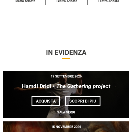
Teatro Ariosto
Teatro Ariosto
Teatro Ariosto
IN EVIDENZA
19 SETTEMBRE 2026
Hamdi Dridi •
The Gathering project
DI
ACQUISTA
SCOPRI DI PIÙ
HAMDI
DRIDI •
SALA VERDI
<EM>THE
GATHERING
PROJECT</EM>
15 NOVEMBRE 2026