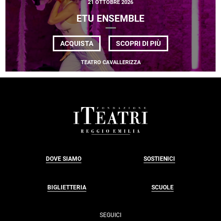
21 OTTOBRE 2026
ELETTRONICA
E
ETU ENSEMBLE
VIDEO
DI
ACQUISTA
SCOPRI DI PIÙ
ETU
ENSEMBLE
TEATRO CAVALLERIZZA
FOOTER
DOVE SIAMO
SOSTIENICI
BIGLIETTERIA
SCUOLE
SEGUICI