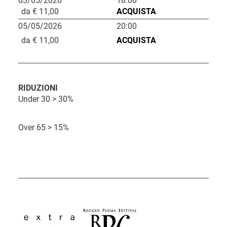
03/05/2026
18:00
L
da € 11,00
ACQUISTA
i
05/05/2026
20:00
n
da € 11,00
ACQUISTA
k
d
C
D
i
RIDUZIONI
O
o
Under 30 > 30%
a
a
r
s
t
c
a
t
Over 65 > 15%
a
q
o
u
i
s
t
o