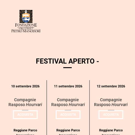
FESTIVAL APERTO -
Calendario
10 settembre 2026
11 settembre 2026
12 settembre 2026
eventi
per
Compagnie
Compagnie
Compagnie
Rasposo
Hourvari
Rasposo
Hourvari
Rasposo
Hourvari
categoria
UN
UN
UN
ACQUISTA
ACQUISTA
ACQUISTA
BIGLIETTO
BIGLIETTO
BIGLIETT
PER
PER
PER
COMPAGNIE
COMPAGNIE
COMPAGN
RASPOSO
RASPOSO
RASPOSO
Reggiane Parco
Reggiane Parco
Reggiane Parco