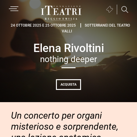
Passa
Passa
Passa
MENU
Biglietteria
alla
al
al
(si
navigazione
contenuto
piè
Fondazione
apre
24 OTTOBRE 2025 E 25 OTTOBRE 2025
SOTTERRANEI DEL TEATRO
primaria
principale
di
VALLI
I
in
pagina
Teatri
una
Elena Rivoltini
Reggio
nuova
Emilia
nothing deeper
finestra)
ACQUISTA
Un concerto per organi
misterioso e sorprendente,