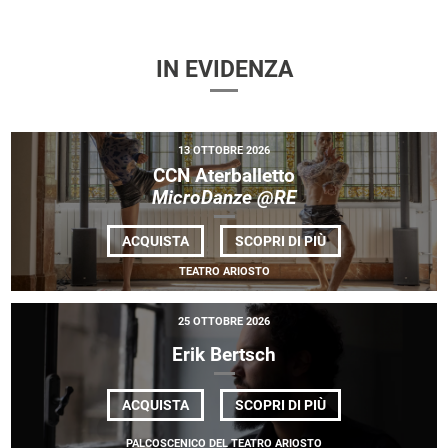
IN EVIDENZA
13 OTTOBRE 2026
CCN Aterballetto
MicroDanze @RE
DI
ACQUISTA
SCOPRI DI PIÙ
CCN ATERBALLET
<EM>MICRODANZE
TEATRO ARIOSTO
@RE</EM>
25 OTTOBRE 2026
Erik Bertsch
DI
ACQUISTA
SCOPRI DI PIÙ
ERIK
BERTSCH
PALCOSCENICO DEL TEATRO ARIOSTO