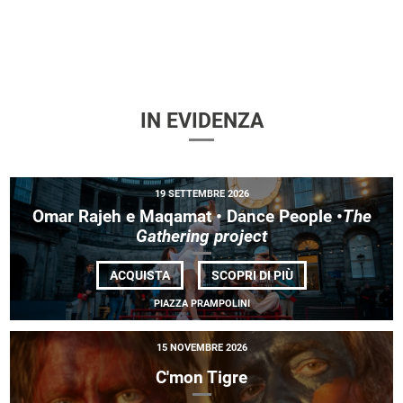
IN EVIDENZA
19 SETTEMBRE 2026
Omar Rajeh e Maqamat • Dance People •
The
Gathering project
DI
ACQUISTA
SCOPRI DI PIÙ
OMAR RAJEH
E MAQAMAT
PIAZZA PRAMPOLINI
•
DANCE
PEOPLE •<EM>THE
15 NOVEMBRE 2026
GATHERING
PROJECT</EM>
C'mon Tigre