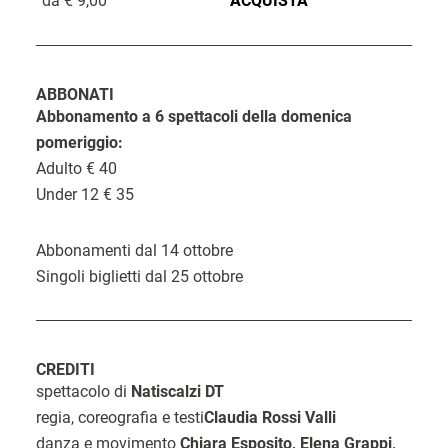
da € 9,00
ACQUISTA
i
n
k
ABBONATI
d
Abbonamento a 6 spettacoli della domenica
C
pomeriggio:
D
i
O
o
Adulto € 40
a
a
r
s
Under 12 € 35
t
c
a
t
a
q
Abbonamenti dal 14 ottobre
o
u
Singoli biglietti dal 25 ottobre
i
s
CREDITI
t
spettacolo di
Natiscalzi DT
o
regia, coreografia e testi
Claudia Rossi Valli
danza e movimento
Chiara Esposito, Elena Grappi,