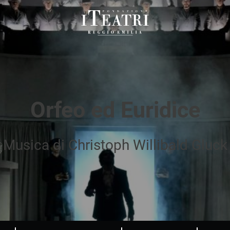
Fondazione
I
Teatri
Reggio
Emilia
Orfeo ed Euridice
Musica di Christoph Willibald Gluck