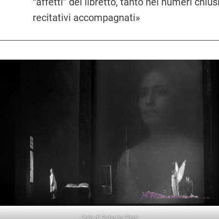
“affetti” del libretto, tanto nei numeri chi
recitativi accompagnati»
Foto di Roberto Ricci