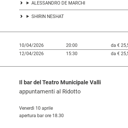
ALESSANDRO DE MARCHI
SHIRIN NESHAT
10/04/2026
20:00
da € 25,
L
12/04/2026
15:30
da € 25,
i
n
k
Il bar del Teatro Municipale Valli
d
C
appuntamenti al Ridotto
D
i
O
o
a
a
r
s
Venerdì 10 aprile
t
c
apertura bar ore 18.30
a
t
a
q
o