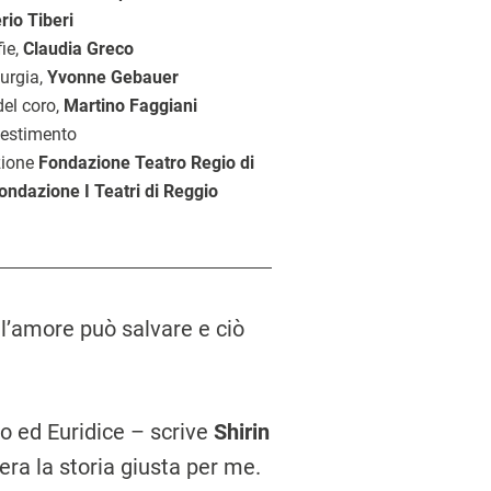
rio Tiberi
ie,
Claudia Greco
urgia,
Yvonne Gebauer
el coro,
Martino Faggiani
lestimento
zione
Fondazione Teatro Regio di
ndazione I Teatri di Reggio
 l’amore può salvare e ciò
o ed Euridice – scrive
Shirin
ra la storia giusta per me.