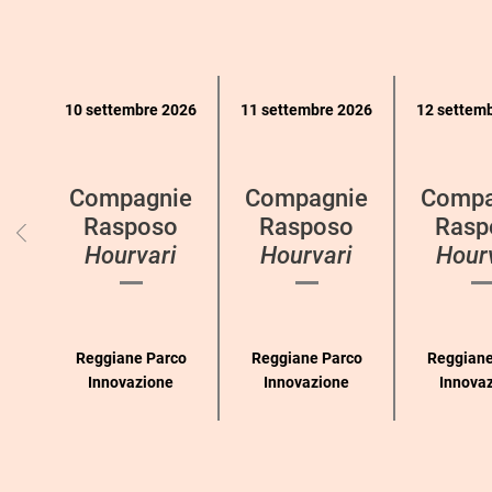
Calendario
10 settembre 2026
11 settembre 2026
12 settem
eventi
per
categoria
Compagnie
Compagnie
Compa
Rasposo
Rasposo
Rasp
Hourvari
Hourvari
Hour
Reggiane Parco
Reggiane Parco
Reggiane
Innovazione
Innovazione
Innova