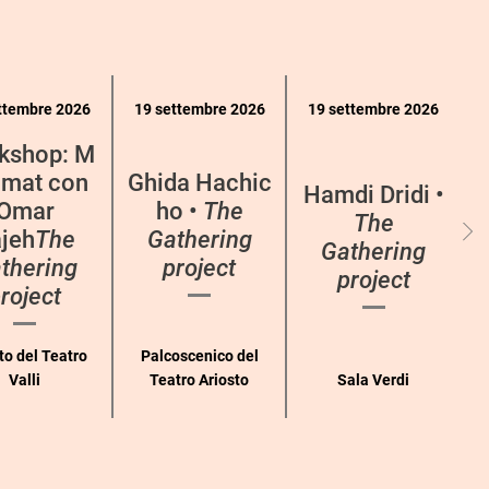
ttembre 2026
19 settembre 2026
19 settembre 2026
kshop: M
mat con
Ghida Hachic
Hamdi Dridi •
Omar
ho •
The
The
jeh
The
Gathering
Gathering
thering
project
project
roject
to del Teatro
Palcoscenico del
Valli
Teatro Ariosto
Sala Verdi