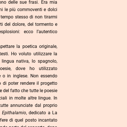
no delle sue frasi. Era mia
ni le più commoventi e dolci
 tempo stesso di non tirarmi
rti del dolore, del tormento e
splosioni: ecco l’autentico
pettare la poetica originale,
sti. Ho voluto utilizzare la
 lingua nativa, lo spagnolo,
esie, dove ho utilizzato
se o in inglese. Non essendo
di poter rendere il progetto
 del fatto che tutte le poesie
ali in molte altre lingue. In
utte annunciate dal proprio
o
Epithalamio
, dedicato a La
fere di quel posto incantato