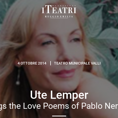
Fondazione
I
Teatri
Reggio
Emilia
4 OTTOBRE 2014
TEATRO MUNICIPALE VALLI
Ute Lemper
gs the Love Poems of Pablo Ne