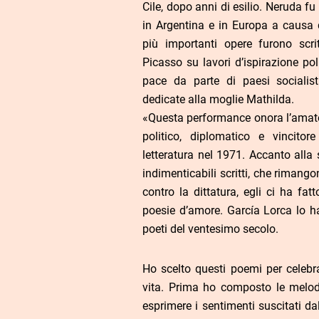
Cile, dopo anni di esilio. Neruda fu
in Argentina e in Europa a causa 
più importanti opere furono scrit
Picasso su lavori d’ispirazione pol
pace da parte di paesi socialis
dedicate alla moglie Mathilda.
«Questa performance onora l’amato
politico, diplomatico e vincito
letteratura nel 1971. Accanto alla 
indimenticabili scritti, che rimang
contro la dittatura, egli ci ha fat
poesie d’amore. García Lorca lo ha
poeti del ventesimo secolo.
Ho scelto questi poemi per celebra
vita. Prima ho composto le melodi
esprimere i sentimenti suscitati da