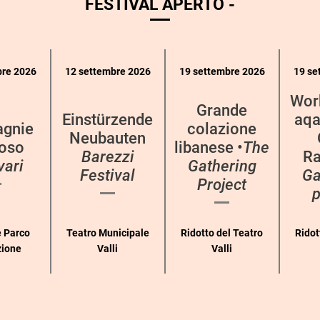
FESTIVAL APERTO -
bre 2026
12 settembre 2026
19 settembre 2026
19 se
Wor
Grande
Einstürzende
aqa
gnie
colazione
Neubauten
oso
libanese •
The
Barezzi
Ra
vari
Gathering
Festival
Ga
Project
p
 Parco
Teatro Municipale
Ridotto del Teatro
Ridot
zione
Valli
Valli