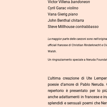
Victor Villena
bandoneon
Cyril Garac
violino
Vana Gierig
piano
John Benthal
chitarra
Steve Millhouse
contrabbasso
La maggior parte delle canzoni sono nell'origina
ufficiali francese di
Christian Rinderknecht e C
Walsh.
Un ringraziamento speciale a Neruda Foundati
L’ultima creazione di Ute Lemper
poesie d’amore di Pablo Neruda. Q
repertorio è presentato per lo p
anche adattamenti in francese e in
splendidi e sensuali poemi che Neru