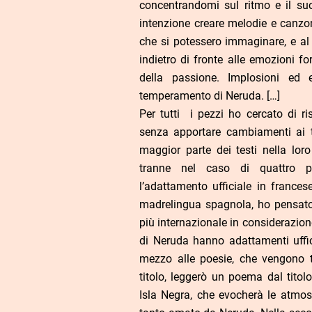
concentrandomi sul ritmo e il suo
intenzione creare melodie e canzo
che si potessero immaginare, e al
indietro di fronte alle emozioni fo
della passione. Implosioni ed e
temperamento di Neruda. […]
Per tutti i pezzi ho cercato di ris
senza apportare cambiamenti ai te
maggior parte dei testi nella loro
tranne nel caso di quattro po
l’adattamento ufficiale in france
madrelingua spagnola, ho pensato 
più internazionale in considerazione
di Neruda hanno adattamenti uffici
mezzo alle poesie, che vengono t
titolo, leggerò un poema dal titol
Isla Negra, che evocherà le atmos