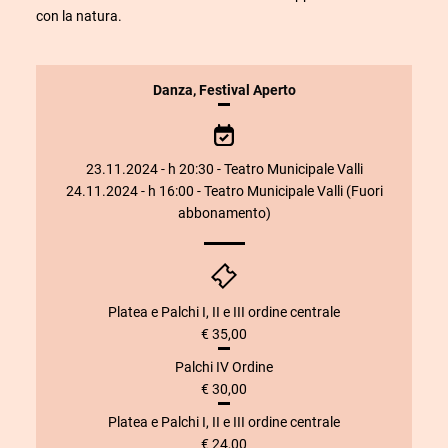
con la natura.
INFORMAZIONI
Danza
,
Festival Aperto
SULLO
SPETTACOLO
23.11.2024 - h 20:30 - Teatro Municipale Valli
24.11.2024 - h 16:00 - Teatro Municipale Valli (Fuori
abbonamento)
Platea e Palchi I, II e III ordine centrale
€ 35,00
Palchi IV Ordine
€ 30,00
Platea e Palchi I, II e III ordine centrale
€ 24,00