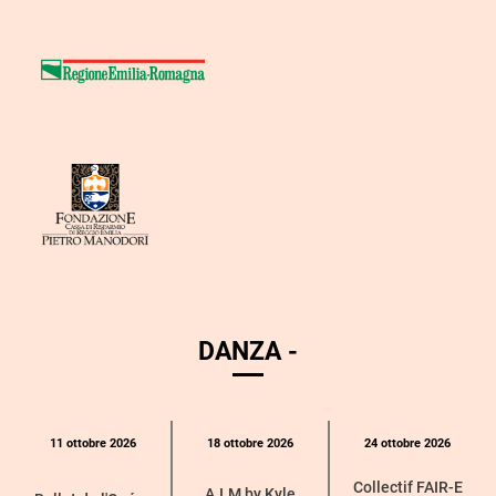
DANZA -
Calendario
11 ottobre 2026
18 ottobre 2026
24 ottobre 2026
eventi
Collectif FAIR-E
per
A.I.M by Kyle