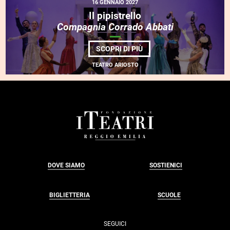
16 GENNAIO 2027
Il pipistrello
Compagnia Corrado Abbati
DI
SCOPRI DI PIÙ
IL
PIPISTRELLO<BR>
TEATRO ARIOSTO
<EM>COMPAGNIA
CORRADO
ABBATI</EM>
FOOTER
DOVE SIAMO
SOSTIENICI
BIGLIETTERIA
SCUOLE
SEGUICI