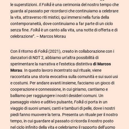
le superstizioni.
Il Folkå
è una cerimonia del nostro tempo che
guarda al passato per ricordarci che continuiamo a celebrare
la vita, attraverso riti mistici, qui immersi nella furia della
contemporaneità, dove continuiamo a far parte di un ciclo
senza fine.
Folkå
è un canto alla vita, una notte di offerta e di
celebrazione”. – Marcos Morau
Con il ritorno di
Folkå
(2021), creato in collaborazione con i
danzatori di NDT 2, abbiamo un’altra possibilità di
sperimentare la narrativa e l’estetica distintiva
di Marcos
Morau
. In questo lavoro incentrato sul rituale, viene
raccontata una storia evocativa sulla comunità e sui suoi usi
e costumi. Per andare avanti insieme, facciamo un gioco di
cooperazione e connessione, in cui giriamo, cantiamo e
balliamo per raggiungere i nostri desideri comuni. Un
paesaggio visivo e uditivo pulsante,
Folkå
ci porta in un
viaggio di suoni umani, canti e tamburi di pelle, dove i nostri
piedi fanno muovere la terra. Presenta un rituale per il nostro
tempo, in cui guardare al passato ci ricorda il nostro posto
nel ciclo infinito della vita e celebriamo il rapporto dell’uomo