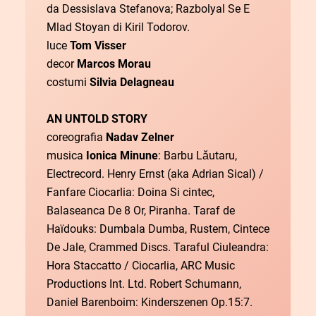
da Dessislava Stefanova; Razbolyal Se E
Mlad Stoyan di Kiril Todorov.
luce
Tom Visser
decor
Marcos Morau
costumi
Silvia Delagneau
AN UNTOLD STORY
coreografia
Nadav Zelner
musica
Ionica Minune
: Barbu Lǎutaru,
Electrecord. Henry Ernst (aka Adrian Sical) /
Fanfare Ciocarlia: Doina Si cintec,
Balaseanca De 8 Or, Piranha. Taraf de
Haïdouks: Dumbala Dumba, Rustem, Cintece
De Jale, Crammed Discs. Taraful Ciuleandra:
Hora Staccatto / Ciocarlia, ARC Music
Productions Int. Ltd. Robert Schumann,
Daniel Barenboim: Kinderszenen Op.15:7.