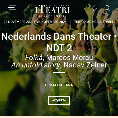
Passa
Passa
Passa
MENU
Biglietteria
alla
al
al
(si
navigazione
contenuto
piè
Fondazione
apre
23 NOVEMBRE 2024 E 24 NOVEMBRE 2024
TEATRO MUNICIPALE VALLI
primaria
principale
di
I
in
pagina
Nederlands Dans Theater •
Teatri
una
Reggio
nuova
NDT 2
Emilia
finestra)
Folkå
, Marcos Morau
An untold story
, Nadav Zelner
PRIMA ITALIANA
ACQUISTA