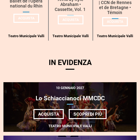
Ballet de l'Opéra
| CCN de Rennes
Abraham •
national du Rhin
categoria
et de Bretagne •
Cassette, Vol. 1
Témoin
UN
ACQUISTA
UN
ACQUISTA
UN
BIGLIETTO
ACQUISTA
BIGLIETTO
BIGLIETT
PER
PER
PER
BALLET
A.I.M
COLLECTIF
DE
BY
E
L’OPÉRA
Teatro Municipale Valli
Teatro Municipale Valli
Teatro Municipale Valli
KYLE
| CCN DE
NATIONAL
ABRAHAM
RENNES
DU
ET DE BR
RHIN
IN EVIDENZA
10 GENNAIO 2027
Lo Schiaccianoci
MMCDC
DI
ACQUISTA
SCOPRI DI PIÙ
LO
SCHIACCIANOCI
TEATRO MUNICIPALE VALLI
<BE>MMCDC