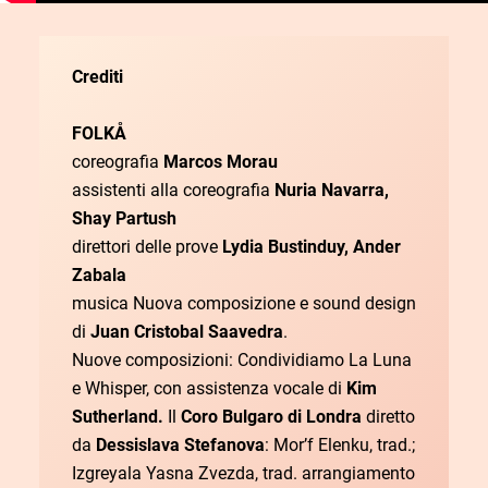
Crediti
FOLKÅ
coreografia
Marcos Morau
assistenti alla coreografia
Nuria Navarra,
Shay Partush
direttori delle prove
Lydia Bustinduy, Ander
Zabala
musica Nuova composizione e sound design
di
Juan Cristobal Saavedra
.
Nuove composizioni: Condividiamo La Luna
e Whisper, con assistenza vocale di
Kim
Sutherland.
Il
Coro Bulgaro di Londra
diretto
da
Dessislava Stefanova
: Mor’f Elenku, trad.;
Izgreyala Yasna Zvezda, trad. arrangiamento