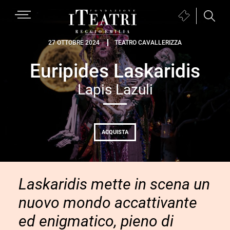
Passa
Passa
Passa
MENU
Biglietteria
alla
al
al
(si
navigazione
contenuto
piè
Fondazione
apre
27 OTTOBRE 2024
TEATRO CAVALLERIZZA
primaria
principale
di
I
in
pagina
Euripides Laskaridis
Teatri
una
Reggio
nuova
Lapis Lazuli
Emilia
finestra)
ACQUISTA
Laskaridis mette in scena un
nuovo mondo accattivante
ed enigmatico, pieno di