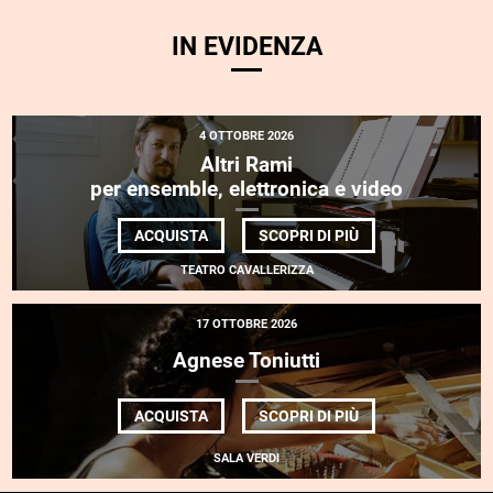
IN EVIDENZA
4 OTTOBRE 2026
Altri Rami
per ensemble, elettronica e video
DI
ACQUISTA
SCOPRI DI PIÙ
ALTRI
RAMI
TEATRO CAVALLERIZZA
<BR>
PER
ENSEMBLE,
17 OTTOBRE 2026
ELETTRONICA
E
Agnese Toniutti
VIDEO
DI
ACQUISTA
SCOPRI DI PIÙ
AGNESE
TONIUTTI
SALA VERDI