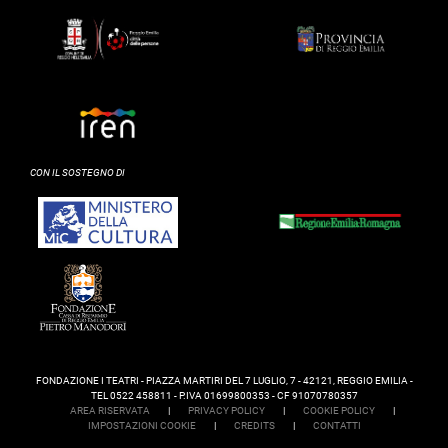
CON IL SOSTEGNO DI
FONDAZIONE I TEATRI - PIAZZA MARTIRI DEL 7 LUGLIO, 7 - 42121, REGGIO EMILIA -
TEL 0522 458811 - P.IVA 01699800353 - CF 91070780357
AREA RISERVATA
|
PRIVACY POLICY
|
COOKIE POLICY
|
IMPOSTAZIONI COOKIE
|
CREDITS
|
CONTATTI