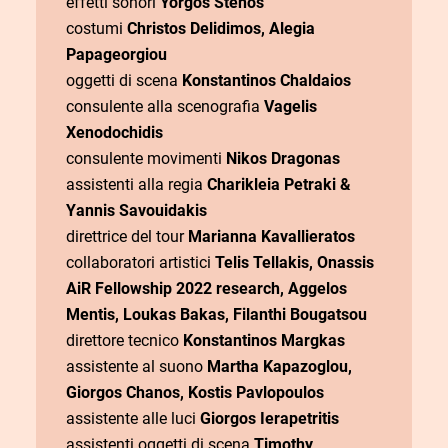
effetti sonori
Yorgos Stenos
costumi
Christos Delidimos, Alegia
Papageorgiou
oggetti di scena
Konstantinos Chaldaios
consulente alla scenografia
Vagelis
Xenodochidis
consulente movimenti
Nikos Dragonas
assistenti alla regia
Charikleia Petraki &
Yannis Savouidakis
direttrice del tour
Marianna Kavallieratos
collaboratori artistici
Telis Tellakis, Onassis
AiR Fellowship 2022 research, Aggelos
Mentis, Loukas Bakas, Filanthi Bougatsou
direttore tecnico
Konstantinos Margkas
assistente al suono
Martha Kapazoglou,
Giorgos Chanos, Kostis Pavlopoulos
assistente alle luci
Giorgos Ierapetritis
assistenti oggetti di scena
Timothy