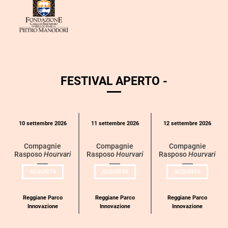
FESTIVAL APERTO -
Calendario
10 settembre 2026
11 settembre 2026
12 settembre 2026
eventi
per
Compagnie
Compagnie
Compagnie
Rasposo
Hourvari
Rasposo
Hourvari
Rasposo
Hourvari
categoria
UN
UN
UN
ACQUISTA
ACQUISTA
ACQUISTA
BIGLIETTO
BIGLIETTO
BIGLIETT
PER
PER
PER
COMPAGNIE
COMPAGNIE
COMPAGN
RASPOSO
RASPOSO
RASPOSO
Reggiane Parco
Reggiane Parco
Reggiane Parco
Innovazione
Innovazione
Innovazione