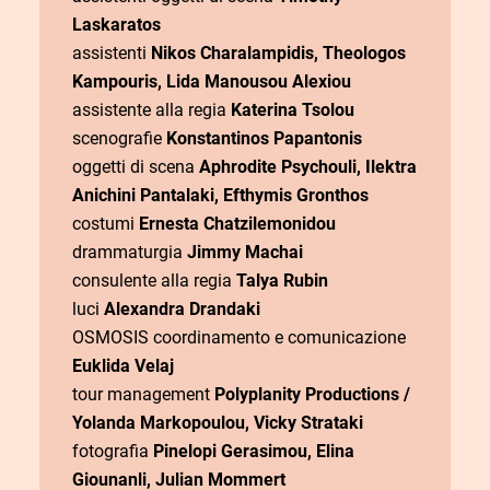
Laskaratos
assistenti
Nikos Charalampidis, Theologos
Kampouris, Lida Manousou Alexiou
assistente alla regia
Katerina Tsolou
scenografie
Konstantinos Papantonis
oggetti di scena
Aphrodite Psychouli, Ilektra
Anichini Pantalaki, Efthymis Gronthos
costumi
Ernesta Chatzilemonidou
drammaturgia
Jimmy Machai
consulente alla regia
Talya Rubin
luci
Alexandra Drandaki
OSMOSIS coordinamento e comunicazione
Euklida Velaj
tour management
Polyplanity Productions /
Yolanda Markopoulou, Vicky Strataki
fotografia
Pinelopi Gerasimou, Elina
Giounanli, Julian Mommert