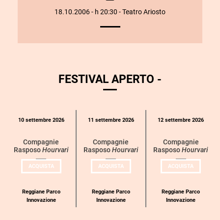
SPETTACOLO
18.10.2006 - h 20:30 - Teatro Ariosto
FESTIVAL APERTO -
Calendario
10 settembre 2026
11 settembre 2026
12 settembre 2026
eventi
per
Compagnie
Compagnie
Compagnie
Rasposo
Hourvari
Rasposo
Hourvari
Rasposo
Hourvari
categoria
UN
UN
UN
ACQUISTA
ACQUISTA
ACQUISTA
BIGLIETTO
BIGLIETTO
BIGLIETT
PER
PER
PER
COMPAGNIE
COMPAGNIE
COMPAGN
RASPOSO
RASPOSO
RASPOSO
Reggiane Parco
Reggiane Parco
Reggiane Parco
Innovazione
Innovazione
Innovazione