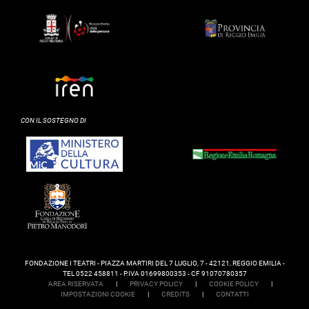
CON IL SOSTEGNO DI
FONDAZIONE I TEATRI - PIAZZA MARTIRI DEL 7 LUGLIO, 7 - 42121, REGGIO EMILIA -
TEL 0522 458811 - P.IVA 01699800353 - CF 91070780357
AREA RISERVATA
|
PRIVACY POLICY
|
COOKIE POLICY
|
IMPOSTAZIONI COOKIE
|
CREDITS
|
CONTATTI