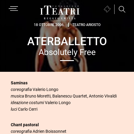
Passa
Passa
Passa
MENU
Biglietteria
alla
al
al
(si
navigazione
contenuto
piè
Fondazione
apre
18 OTTOBRE 2006
TEATRO ARIOSTO
primaria
principale
di
I
in
pagina
ATERBALLETTO
Teatri
una
Reggio
nuova
Absolutely Free
Emilia
finestra)
Saminas
coreografia
Valerio Longo
musica
Bruno Moretti, Balanescu Quartet, Antonio Vivaldi
ideazione costumi
Valerio Longo
luci
Carlo Cerri
Chant pastoral
coreografia
Adrien Boissonnet