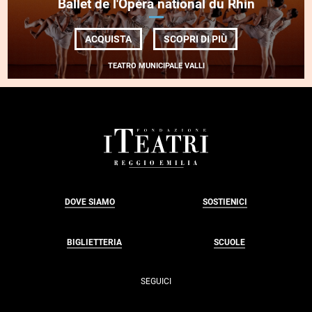
Ballet de l'Opéra national du Rhin
DI
ACQUISTA
SCOPRI DI PIÙ
BALLET
DE
TEATRO MUNICIPALE VALLI
L'OPÉRA
NATIONAL
DU
RHIN
FOOTER
DOVE SIAMO
SOSTIENICI
BIGLIETTERIA
SCUOLE
SEGUICI