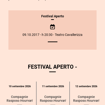
INFORMAZIONI
Festival Aperto
SULLO
SPETTACOLO
09.10.2017 - h 20:30 - Teatro Cavallerizza
FESTIVAL APERTO -
Calendario
10 settembre 2026
11 settembre 2026
12 settembre 2026
eventi
per
Compagnie
Compagnie
Compagnie
Rasposo
Hourvari
Rasposo
Hourvari
Rasposo
Hourvari
categoria