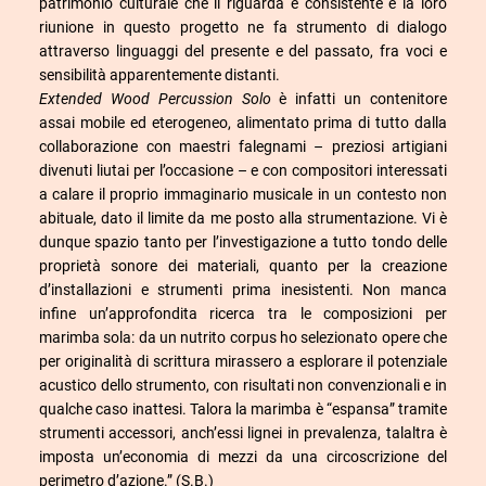
patrimonio culturale che li riguarda è consistente e la loro
riunione in questo progetto ne fa strumento di dialogo
attraverso linguaggi del presente e del passato, fra voci e
sensibilità apparentemente distanti.
Extended Wood Percussion Solo
è infatti un contenitore
assai mobile ed eterogeneo, alimentato prima di tutto dalla
collaborazione con maestri falegnami – preziosi artigiani
divenuti liutai per l’occasione – e con compositori interessati
a calare il proprio immaginario musicale in un contesto non
abituale, dato il limite da me posto alla strumentazione. Vi è
dunque spazio tanto per l’investigazione a tutto tondo delle
proprietà sonore dei materiali, quanto per la creazione
d’installazioni e strumenti prima inesistenti. Non manca
infine un’approfondita ricerca tra le composizioni per
marimba sola: da un nutrito corpus ho selezionato opere che
per originalità di scrittura mirassero a esplorare il potenziale
acustico dello strumento, con risultati non convenzionali e in
qualche caso inattesi. Talora la marimba è “espansa” tramite
strumenti accessori, anch’essi lignei in prevalenza, talaltra è
imposta un’economia di mezzi da una circoscrizione del
perimetro d’azione.” (S.B.)