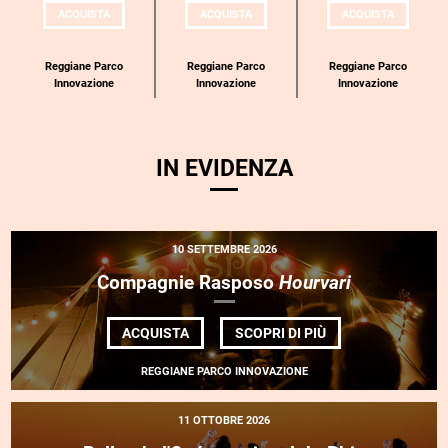
UN
UN
UN
ACQUISTA
ACQUISTA
ACQUISTA
BIGLIETTO
BIGLIETTO
BIGLIETT
PER
PER
PER
COMPAGNIE
COMPAGNIE
COMPAGN
RASPOSO
RASPOSO
RASPOSO
Reggiane Parco
Reggiane Parco
Reggiane Parco
Innovazione
Innovazione
Innovazione
IN EVIDENZA
10 SETTEMBRE 2026
Compagnie Rasposo
Hourvari
DI
ACQUISTA
SCOPRI DI PIÙ
COMPAGNIE
RASPOSO
REGGIANE PARCO INNOVAZIONE
<EM>HOURVARI</
11 OTTOBRE 2026