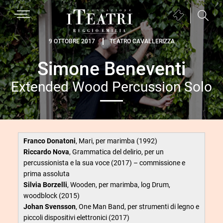
Passa
Passa
Passa
MENU
Biglietteria
alla
al
al
(si
navigazione
contenuto
piè
Fondazione
apre
9 OTTOBRE 2017
TEATRO CAVALLERIZZA
primaria
principale
di
I
in
pagina
Simone Beneventi
Teatri
una
Reggio
nuova
Extended Wood Percussion Solo
Emilia
finestra)
Franco Donatoni
, Mari, per marimba (1992)
Riccardo Nova
, Grammatica del delirio, per un
percussionista e la sua voce (2017) – commissione e
prima assoluta
Silvia Borzelli
, Wooden, per marimba, log Drum,
woodblock (2015)
Johan Svensson
, One Man Band, per strumenti di legno e
piccoli dispositivi elettronici (2017)