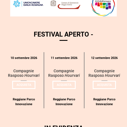
FESTIVAL APERTO -
Calendario
10 settembre 2026
11 settembre 2026
12 settembre 2026
eventi
per
Compagnie
Compagnie
Compagnie
Rasposo
Hourvari
Rasposo
Hourvari
Rasposo
Hourvari
categoria
UN
UN
UN
ACQUISTA
ACQUISTA
ACQUISTA
BIGLIETTO
BIGLIETTO
BIGLIETT
PER
PER
PER
COMPAGNIE
COMPAGNIE
COMPAGN
RASPOSO
RASPOSO
RASPOSO
Reggiane Parco
Reggiane Parco
Reggiane Parco
Innovazione
Innovazione
Innovazione