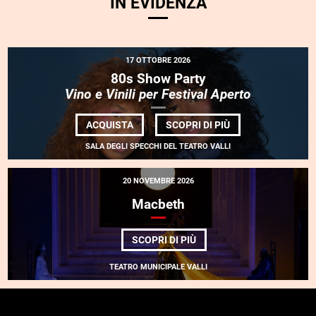
IN EVIDENZA
17 OTTOBRE 2026
80s Show Party
Vino e Vinili per Festival Aperto
DI
ACQUISTA
SCOPRI DI PIÙ
80S
SHOW
SALA DEGLI SPECCHI DEL TEATRO VALLI
PARTY
<BR>
<EM>VINO
20 NOVEMBRE 2026
E
VINILI
Macbeth
PER
FESTIVAL
APERTO</EM>
DI
SCOPRI DI PIÙ
MACBETH
TEATRO MUNICIPALE VALLI