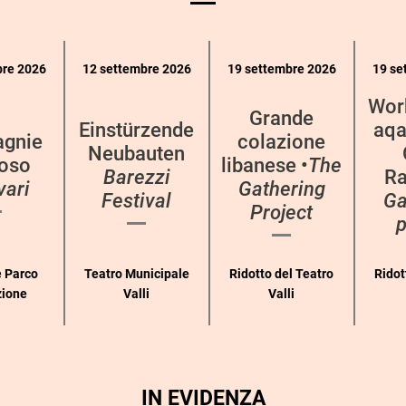
bre 2026
12 settembre 2026
19 settembre 2026
19 se
Wor
Grande
Einstürzende
aqa
gnie
colazione
Neubauten
oso
libanese •
The
Barezzi
Ra
vari
Gathering
Festival
Ga
Project
p
 Parco
Teatro Municipale
Ridotto del Teatro
Ridot
zione
Valli
Valli
IN EVIDENZA