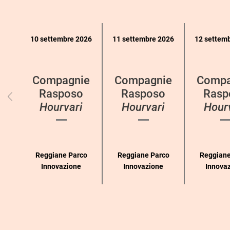
Calendario
10 settembre 2026
11 settembre 2026
12 settem
eventi
per
categoria
Compagnie
Compagnie
Compa
Rasposo
Rasposo
Rasp
Hourvari
Hourvari
Hour
Reggiane Parco
Reggiane Parco
Reggiane
Innovazione
Innovazione
Innova