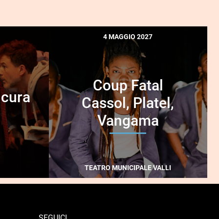
4 MAGGIO 2027
Coup Fatal
a cura
Cassol, Platel,
Vangama
TEATRO MUNICIPALE VALLI
SEGUICI