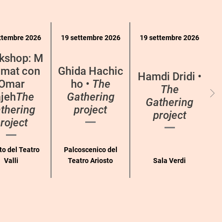
ttembre 2026
19 settembre 2026
19 settembre 2026
kshop: M
mat con
Ghida Hachic
Hamdi Dridi •
Omar
ho •
The
The
jeh
The
Gathering
Gathering
thering
project
project
roject
to del Teatro
Palcoscenico del
Valli
Teatro Ariosto
Sala Verdi