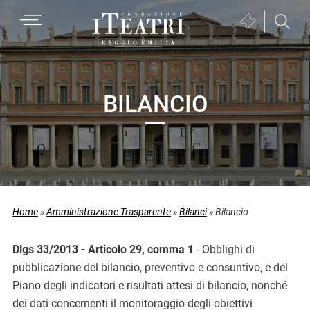
Passa
Passa
Passa
MENU
Biglietteria
alla
al
al
(si
navigazione
contenuto
piè
Fondazione
apre
primaria
principale
di
I
in
pagina
Teatri
una
BILANCIO
Reggio
nuova
Emilia
finestra)
Home
»
Amministrazione Trasparente
»
Bilanci
»
Bilancio
Dlgs 33/2013 - Articolo 29, comma 1
- Obblighi di
pubblicazione del bilancio, preventivo e consuntivo, e del
Piano degli indicatori e risultati attesi di bilancio, nonché
dei dati concernenti il monitoraggio degli obiettivi