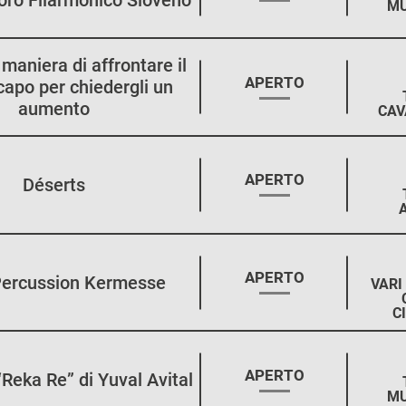
oro Filarmonico Sloveno
MU
a maniera di affrontare il
STAGIONE:
APERTO
capo per chiedergli un
aumento
CAV
STAGIONE:
APERTO
Déserts
STAGIONE:
APERTO
Percussion Kermesse
VARI
C
STAGIONE:
APERTO
“Reka Re” di Yuval Avital
MU