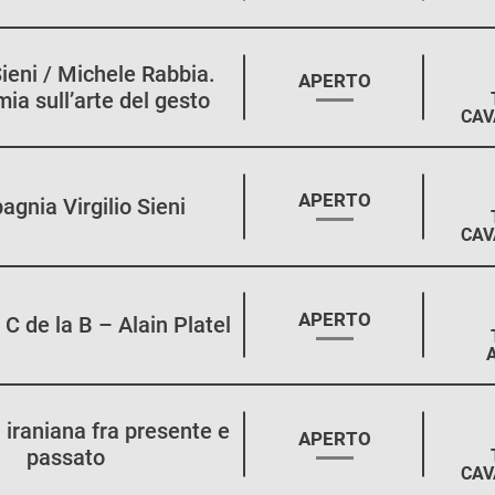
Sieni / Michele Rabbia.
STAGIONE:
APERTO
ia sull’arte del gesto
CAV
STAGIONE:
APERTO
gnia Virgilio Sieni
CAV
STAGIONE:
APERTO
s C de la B – Alain Platel
 iraniana fra presente e
STAGIONE:
APERTO
passato
CAV