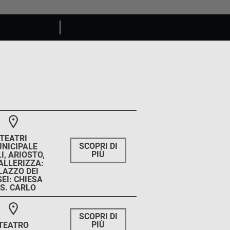
TEATRI
SCOPRI DI
NICIPALE
PIÙ
I, ARIOSTO,
ALLERIZZA:
LAZZO DEI
EI: CHIESA
 S. CARLO
SCOPRI DI
PIÙ
TEATRO