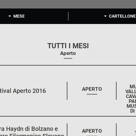
MESE
CARTELLONE
TUTTI I MESI
Aperto
MU
STAGIONE:
APERTO
tival Aperto 2016
VALL
CAV
PA
MUS
DI
ra Haydn di Bolzano e
STAGIONE:
APERTO