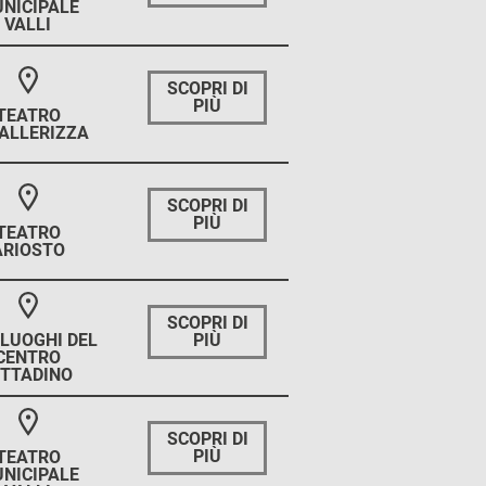
NICIPALE
VALLI
SCOPRI DI
PIÙ
TEATRO
ALLERIZZA
SCOPRI DI
PIÙ
TEATRO
ARIOSTO
SCOPRI DI
PIÙ
 LUOGHI DEL
CENTRO
ITTADINO
SCOPRI DI
PIÙ
TEATRO
NICIPALE