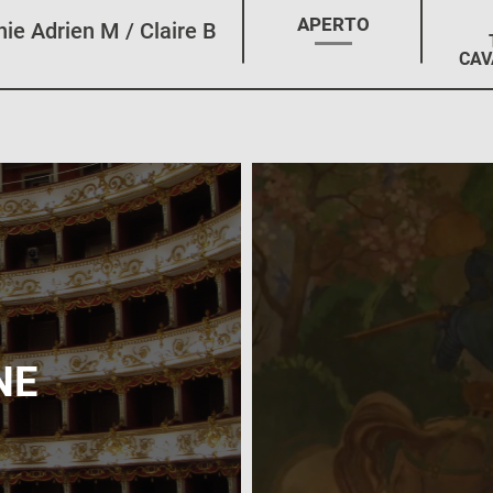
STAGIONE:
APERTO
e Adrien M / Claire B
CAV
NE