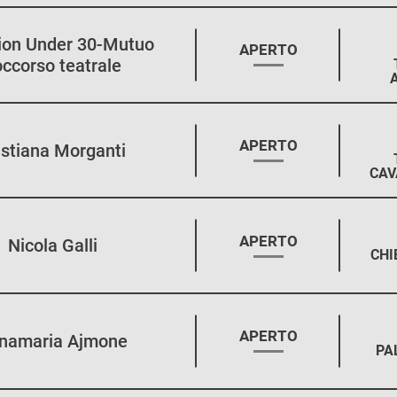
tion Under 30-Mutuo
STAGIONE:
APERTO
occorso teatrale
STAGIONE:
APERTO
istiana Morganti
CAV
STAGIONE:
APERTO
Nicola Galli
CHI
STAGIONE:
APERTO
namaria Ajmone
PA