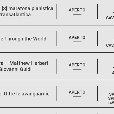
[3] maratona pianistica
STAGIONE:
APERTO
transatlantica
CAV
STAGIONE:
APERTO
e Through the World
CAV
va – Matthew Herbert –
STAGIONE:
APERTO
Giovanni Guidi
STAGIONE:
APERTO
c: Oltre le avanguardie
SA
SP
TEA