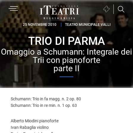
Passa
Passa
Passa
MENU
Biglietteria
alla
al
al
(si
navigazione
contenuto
piè
Fondazione
apre
25 NOVEMBRE 2010
TEATRO MUNICIPALE VALLI
primaria
principale
di
I
in
pagina
TRIO DI PARMA
Teatri
una
Reggio
nuova
Omaggio a Schumann: Integrale dei
Emilia
finestra)
Trii con pianoforte
parte II
Schumann: Trio in fa magg. n. 2 op. 80
Schumann: Trio in re min. n. 1 op. 63
Alberto Miodini pianoforte
Ivan Rabaglia violino