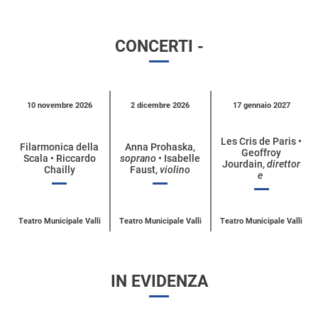
CONCERTI -
Calendario
10 novembre 2026
2 dicembre 2026
17 gennaio 2027
eventi
per
Les Cris de Paris •
Filarmonica della
Anna Prohaska,
Geoffroy
categoria
Scala • Riccardo
soprano
• Isabelle
Jourdain,
direttor
Chailly
Faust,
violino
e
Teatro Municipale Valli
Teatro Municipale Valli
Teatro Municipale Valli
IN EVIDENZA