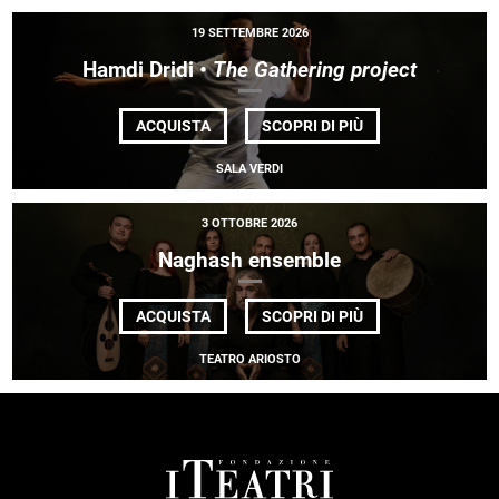
19 SETTEMBRE 2026
Hamdi Dridi •
The Gathering project
DI
ACQUISTA
SCOPRI DI PIÙ
HAMDI
DRIDI •
SALA VERDI
<EM>THE
GATHERING
PROJECT</EM>
3 OTTOBRE 2026
Naghash ensemble
DI
ACQUISTA
SCOPRI DI PIÙ
NAGHASH
ENSEMBLE
TEATRO ARIOSTO
FOOTER