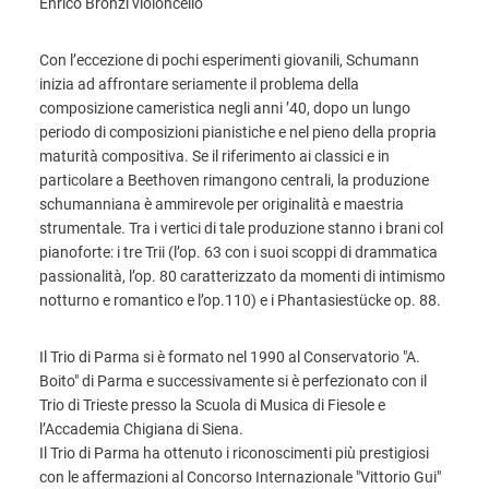
Enrico Bronzi violoncello
Con l’eccezione di pochi esperimenti giovanili, Schumann
inizia ad affrontare seriamente il problema della
composizione cameristica negli anni ’40, dopo un lungo
periodo di composizioni pianistiche e nel pieno della propria
maturità compositiva. Se il riferimento ai classici e in
particolare a Beethoven rimangono centrali, la produzione
schumanniana è ammirevole per originalità e maestria
strumentale. Tra i vertici di tale produzione stanno i brani col
pianoforte: i tre Trii (l’op. 63 con i suoi scoppi di drammatica
passionalità, l’op. 80 caratterizzato da momenti di intimismo
notturno e romantico e l’op.110) e i Phantasiestücke op. 88.
Il Trio di Parma si è formato nel 1990 al Conservatorio "A.
Boito" di Parma e successivamente si è perfezionato con il
Trio di Trieste presso la Scuola di Musica di Fiesole e
l’Accademia Chigiana di Siena.
Il Trio di Parma ha ottenuto i riconoscimenti più prestigiosi
con le affermazioni al Concorso Internazionale "Vittorio Gui"