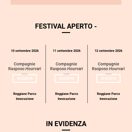
FESTIVAL APERTO -
Calendario
10 settembre 2026
11 settembre 2026
12 settembre 2026
eventi
per
Compagnie
Compagnie
Compagnie
Rasposo
Hourvari
Rasposo
Hourvari
Rasposo
Hourvari
categoria
UN
UN
UN
ACQUISTA
ACQUISTA
ACQUISTA
BIGLIETTO
BIGLIETTO
BIGLIETT
PER
PER
PER
COMPAGNIE
COMPAGNIE
COMPAGN
RASPOSO
RASPOSO
RASPOSO
Reggiane Parco
Reggiane Parco
Reggiane Parco
Innovazione
Innovazione
Innovazione
IN EVIDENZA