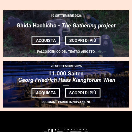
19 SETTEMBRE 2026
Ghida Hachicho •
The Gathering project
DI
ACQUISTA
SCOPRI DI PIÙ
GHIDA HACHICHO
•
PALCOSCENICO DEL TEATRO ARIOSTO
<EM>THE
GATHERING
PROJECT</EM>
26 SETTEMBRE 2026
11.000 Saiten
Georg Friedrich Haas Klangforum Wien
DI
ACQUISTA
SCOPRI DI PIÙ
11.000
SAITEN<BR> <EM
REGGIANE PARCO INNOVAZIONE
FRIEDRICH
HAAS
KLANGFORUM
WIEN</EM>