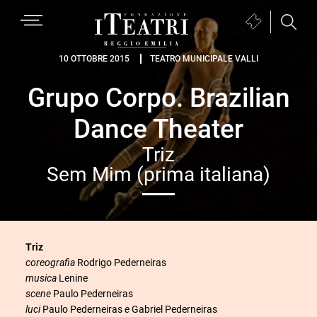
Passa
Passa
Passa
MENU
Biglietteria
alla
al
al
(si
navigazione
contenuto
piè
Fondazione
apre
10 OTTOBRE 2015
TEATRO MUNICIPALE VALLI
primaria
principale
di
I
in
pagina
Grupo Corpo. Brazilian
Teatri
una
Reggio
nuova
Dance Theater
Emilia
finestra)
Triz
Sem Mim (prima italiana)
Triz
coreografia
Rodrigo Pederneiras
musica
Lenine
scene
Paulo Pederneiras
luci
Paulo Pederneiras
e
Gabriel Pederneiras