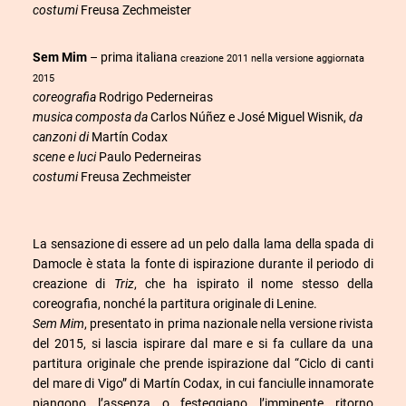
costumi
Freusa Zechmeister
Sem Mim
– prima italiana
creazione 2011 nella versione aggiornata
2015
coreografia
Rodrigo Pederneiras
musica composta da
Carlos Núñez e José Miguel Wisnik,
da
canzoni di
Martín Codax
scene e luci
Paulo Pederneiras
costumi
Freusa Zechmeister
La sensazione di essere ad un pelo dalla lama della spada di
Damocle è stata la fonte di ispirazione durante il periodo di
creazione di
Triz
, che ha ispirato il nome stesso della
coreografia, nonché la partitura originale di Lenine.
Sem Mim
, presentato in prima nazionale nella versione rivista
del 2015, si lascia ispirare dal mare e si fa cullare da una
partitura originale che prende ispirazione dal “Ciclo di canti
del mare di Vigo” di Martín Codax, in cui fanciulle innamorate
piangono l’assenza o festeggiano l’imminente ritorno