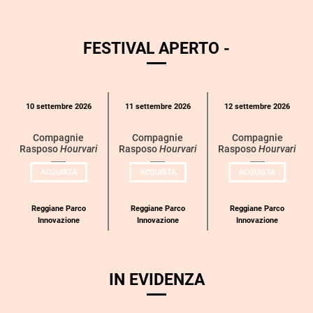
FESTIVAL APERTO -
Calendario
10 settembre 2026
11 settembre 2026
12 settembre 2026
eventi
per
Compagnie
Compagnie
Compagnie
Rasposo
Hourvari
Rasposo
Hourvari
Rasposo
Hourvari
categoria
UN
UN
UN
ACQUISTA
ACQUISTA
ACQUISTA
BIGLIETTO
BIGLIETTO
BIGLIETT
PER
PER
PER
COMPAGNIE
COMPAGNIE
COMPAGN
RASPOSO
RASPOSO
RASPOSO
Reggiane Parco
Reggiane Parco
Reggiane Parco
Innovazione
Innovazione
Innovazione
IN EVIDENZA