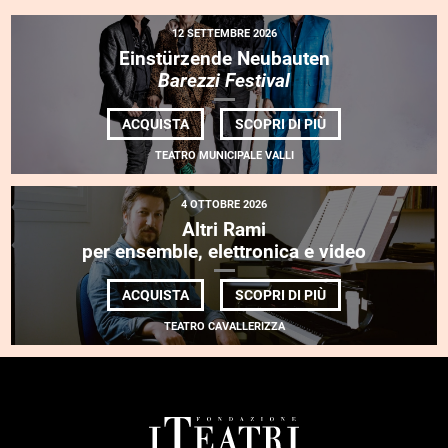
12 SETTEMBRE 2026
Einstürzende Neubauten
Barezzi Festival
DI
ACQUISTA
SCOPRI DI PIÙ
EINSTÜRZENDE
NEUBAUTEN<BR>
TEATRO MUNICIPALE VALLI
<EM>BAREZZI
FESTIVAL</EM>
4 OTTOBRE 2026
Altri Rami
per ensemble, elettronica e video
DI
ACQUISTA
SCOPRI DI PIÙ
ALTRI
RAMI
TEATRO CAVALLERIZZA
<BR>
PER
ENSEMBLE,
ELETTRONICA
E
VIDEO
FOOTER