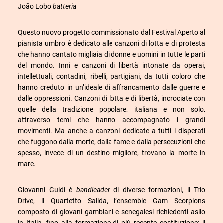
João Lobo
batteria
Questo nuovo progetto commissionato dal Festival Aperto al
pianista umbro è dedicato alle canzoni di lotta e di protesta
che hanno cantato migliaia di donne e uomini in tutte le parti
del mondo. Inni e canzoni di libertà intonate da operai,
intellettuali, contadini, ribelli, partigiani, da tutti coloro che
hanno creduto in un’ideale di affrancamento dalle guerre e
dalle oppressioni. Canzoni di lotta e di libertà, incrociate con
quelle della tradizione popolare, italiana e non solo,
attraverso temi che hanno accompagnato i grandi
movimenti. Ma anche a canzoni dedicate a tutti i disperati
che fuggono dalla morte, dalla fame e dalla persecuzioni che
spesso, invece di un destino migliore, trovano la morte in
mare.
Giovanni Guidi è
bandleader
di diverse formazioni, il Trio
Drive, il Quartetto Salida, l’ensemble Gam Scorpions
composto di giovani gambiani e senegalesi richiedenti asilo
in Italia, fino alla formazione di più recente costituzione: il