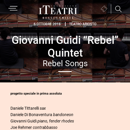
Passa
Passa
Passa
MENU
Biglietteria
alla
al
al
(si
navigazione
contenuto
piè
Fondazione
apre
6 OTTOBRE 2018
TEATRO ARIOSTO
primaria
principale
di
I
in
pagina
Giovanni Guidi “Rebel”
Teatri
una
Reggio
nuova
Quintet
Emilia
finestra)
Rebel Songs
progetto speciale in prima assoluta
Daniele Tittarelli
sax
Daniele Di Bonaventura
bandoneon
Giovanni Guidi
piano, fender rhodes
Joe Rehmer
contrabbasso