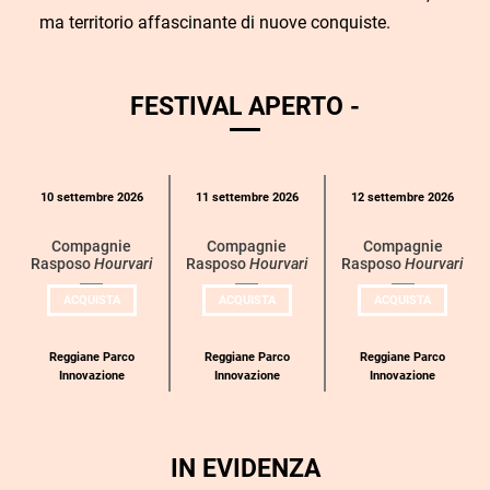
ma territorio affascinante di nuove conquiste.
FESTIVAL APERTO -
Calendario
10 settembre 2026
11 settembre 2026
12 settembre 2026
eventi
per
Compagnie
Compagnie
Compagnie
Rasposo
Hourvari
Rasposo
Hourvari
Rasposo
Hourvari
categoria
UN
UN
UN
ACQUISTA
ACQUISTA
ACQUISTA
BIGLIETTO
BIGLIETTO
BIGLIETT
PER
PER
PER
COMPAGNIE
COMPAGNIE
COMPAGN
RASPOSO
RASPOSO
RASPOSO
Reggiane Parco
Reggiane Parco
Reggiane Parco
Innovazione
Innovazione
Innovazione
IN EVIDENZA