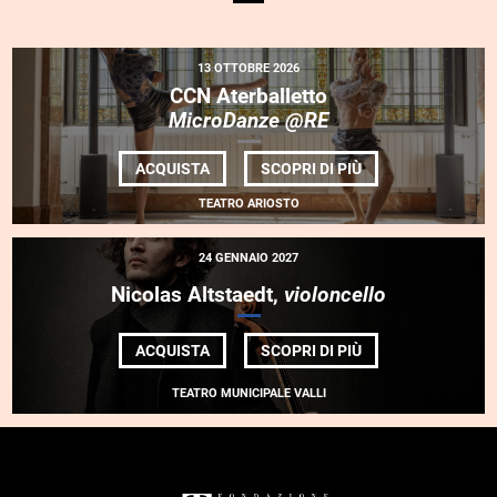
13 OTTOBRE 2026
CCN Aterballetto
MicroDanze @RE
DI
ACQUISTA
SCOPRI DI PIÙ
CCN ATERBALLET
<EM>MICRODANZE
TEATRO ARIOSTO
@RE</EM>
24 GENNAIO 2027
Nicolas Altstaedt,
violoncello
DI
ACQUISTA
SCOPRI DI PIÙ
NICOLAS
ALTSTAEDT,
TEATRO MUNICIPALE VALLI
<EM>
VIOLONCELLO
</EM>