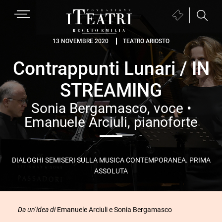
Passa
Passa
Passa
MENU
Biglietteria
alla
al
al
(si
navigazione
contenuto
piè
Fondazione
apre
13 NOVEMBRE 2020
TEATRO ARIOSTO
primaria
principale
di
I
in
pagina
Contrappunti Lunari / IN
Teatri
una
Reggio
nuova
STREAMING
Emilia
finestra)
Sonia Bergamasco, voce •
Emanuele Arciuli, pianoforte
DIALOGHI SEMISERI SULLA MUSICA CONTEMPORANEA. PRIMA
ASSOLUTA
Da un’idea di
Emanuele Arciuli e Sonia Bergamasco