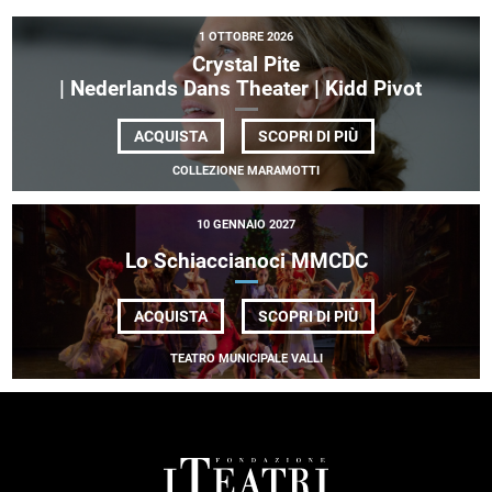
1 OTTOBRE 2026
Crystal Pite
| Nederlands Dans Theater | Kidd Pivot
DI
ACQUISTA
SCOPRI DI PIÙ
CRYSTAL
PITE
COLLEZIONE MARAMOTTI
| NEDERLANDS DAN
10 GENNAIO 2027
Lo Schiaccianoci
MMCDC
DI
ACQUISTA
SCOPRI DI PIÙ
LO
SCHIACCIANOCI
TEATRO MUNICIPALE VALLI
<BE>MMCDC
FOOTER