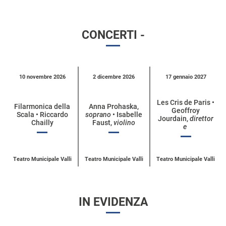
CONCERTI -
Calendario
10 novembre 2026
2 dicembre 2026
17 gennaio 2027
eventi
per
Les Cris de Paris •
Filarmonica della
Anna Prohaska,
Geoffroy
categoria
Scala • Riccardo
soprano
• Isabelle
Jourdain,
direttor
Chailly
Faust,
violino
e
Teatro Municipale Valli
Teatro Municipale Valli
Teatro Municipale Valli
IN EVIDENZA