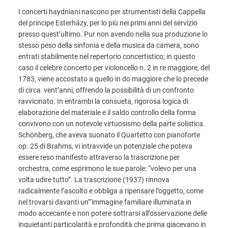
I concerti haydniani nascono per strumentisti della Cappella
del principe Esterházy, per lo più nei primi anni del servizio
presso quest’ultimo. Pur non avendo nella sua produzione lo
stesso peso della sinfonia e della musica da camera, sono
entrati stabilmente nel repertorio concertistico; in questo
caso il celebre concerto per violoncello n. 2 in re maggiore, del
1783, viene accostato a quello in do maggiore che lo precede
di circa vent’anni, offrendo la possibilità di un confronto
ravvicinato. In entrambi la consueta, rigorosa logica di
elaborazione del materiale e il saldo controllo della forma
convivono con un notevole virtuosismo della parte solistica.
Schönberg, che aveva suonato il Quartetto con pianoforte
op. 25 di Brahms, vi intravvide un potenziale che poteva
essere reso manifesto attraverso la trascrizione per
orchestra, come esprimono le sue parole: “volevo per una
volta udire tutto”. La trascrizione (1937) rinnova
radicalmente l’ascolto e obbliga a ripensare l’oggetto, come
nel trovarsi davanti un’“immagine familiare illuminata in
modo accecante e non potere sottrarsi all’osservazione delle
inquietanti particolarità e profondità che prima giacevano in