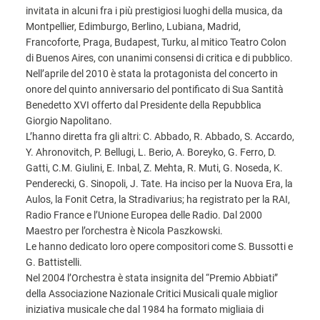
invitata in alcuni fra i più prestigiosi luoghi della musica, da
Montpellier, Edimburgo, Berlino, Lubiana, Madrid,
Francoforte, Praga, Budapest, Turku, al mitico Teatro Colon
di Buenos Aires, con unanimi consensi di critica e di pubblico.
Nell’aprile del 2010 è stata la protagonista del concerto in
onore del quinto anniversario del pontificato di Sua Santità
Benedetto XVI offerto dal Presidente della Repubblica
Giorgio Napolitano.
L’hanno diretta fra gli altri: C. Abbado, R. Abbado, S. Accardo,
Y. Ahronovitch, P. Bellugi, L. Berio, A. Boreyko, G. Ferro, D.
Gatti, C.M. Giulini, E. Inbal, Z. Mehta, R. Muti, G. Noseda, K.
Penderecki, G. Sinopoli, J. Tate. Ha inciso per la Nuova Era, la
Aulos, la Fonit Cetra, la Stradivarius; ha registrato per la RAI,
Radio France e l’Unione Europea delle Radio. Dal 2000
Maestro per l’orchestra è Nicola Paszkowski.
Le hanno dedicato loro opere compositori come S. Bussotti e
G. Battistelli.
Nel 2004 l’Orchestra è stata insignita del “Premio Abbiati”
della Associazione Nazionale Critici Musicali quale miglior
iniziativa musicale che dal 1984 ha formato migliaia di