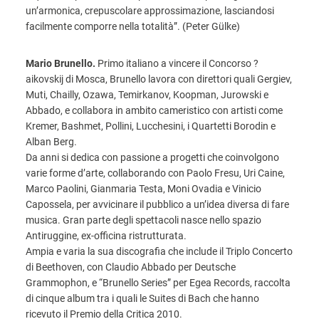
un’armonica, crepuscolare approssimazione, lasciandosi
facilmente comporre nella totalità”. (Peter Gülke)
Mario Brunello.
Primo italiano a vincere il Concorso ?
aikovskij di Mosca, Brunello lavora con direttori quali Gergiev,
Muti, Chailly, Ozawa, Temirkanov, Koopman, Jurowski e
Abbado, e collabora in ambito cameristico con artisti come
Kremer, Bashmet, Pollini, Lucchesini, i Quartetti Borodin e
Alban Berg.
Da anni si dedica con passione a progetti che coinvolgono
varie forme d’arte, collaborando con Paolo Fresu, Uri Caine,
Marco Paolini, Gianmaria Testa, Moni Ovadia e Vinicio
Capossela, per avvicinare il pubblico a un’idea diversa di fare
musica. Gran parte degli spettacoli nasce nello spazio
Antiruggine, ex-officina ristrutturata.
Ampia e varia la sua discografia che include il Triplo Concerto
di Beethoven, con Claudio Abbado per Deutsche
Grammophon, e “Brunello Series” per Egea Records, raccolta
di cinque album tra i quali le Suites di Bach che hanno
ricevuto il Premio della Critica 2010.