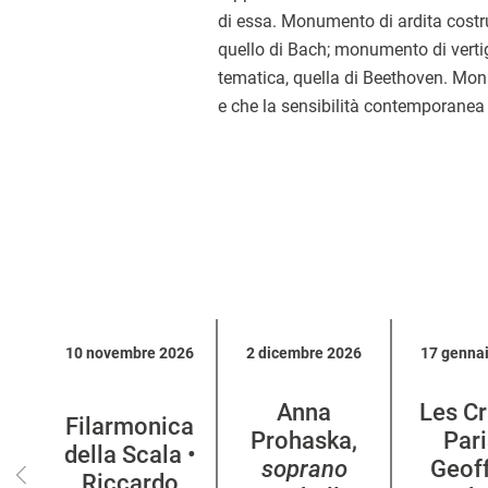
di essa. Monumento di ardita costr
quello di Bach; monumento di vert
tematica, quella di Beethoven. Mo
e che la sensibilità contemporanea 
Calendario
10 novembre 2026
2 dicembre 2026
17 genna
eventi
per
Anna
Les Cr
categoria
Filarmonica
Prohaska,
Pari
della Scala •
soprano
Geof
Riccardo