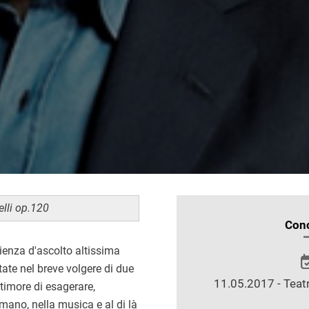
elli op.120
INFORMAZIONI
Conc
SULLO
rienza d'ascolto altissima
SPETTACOLO
tate nel breve volgere di due
11.05.2017 - Teatr
a timore di esagerare,
umano, nella musica e al di là