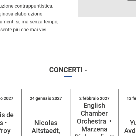
uzione contrappuntistica,
iginosa elaborazione
numenti sì, ma senza tempo,
sente più che mai vivi.
CONCERTI -
io 2027
24 gennaio 2027
2 febbraio 2027
13 f
English
Chamber
is de
Orchestra •
s •
Nicolas
Y
Marzena
froy
Altstaedt,
Avd