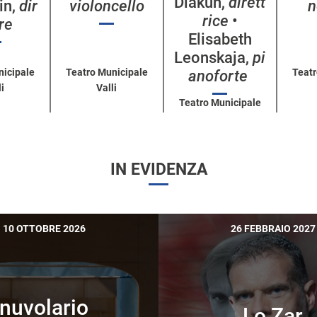
Diakun,
dirett
in,
dir
violoncello
n
rice
•
ore
Elisabeth
Leonskaja,
pi
nicipale
Teatro Municipale
Teatr
anoforte
i
Valli
Teatro Municipale
Valli
IN EVIDENZA
10 OTTOBRE 2026
26 FEBBRAIO 2027
nuvolario
Lo Zar