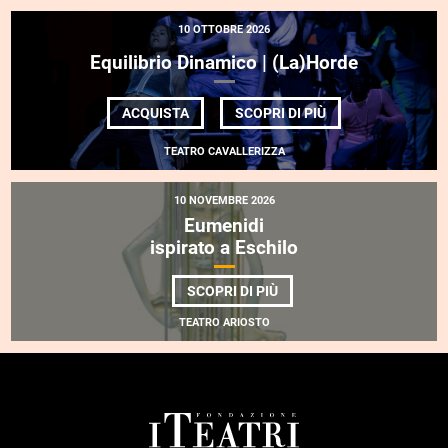
10 OTTOBRE 2026
Equilibrio Dinamico | (La)Horde
DI
ACQUISTA
SCOPRI DI PIÙ
EQUILIBRIO
DINAMICO |
TEATRO CAVALLERIZZA
(LA)HORDE
10 NOVEMBRE 2026
Eumenidi
ispirato a Eschilo
DI
SCOPRI DI PIÙ
EUMENIDI
<BR>
TEATRO ARIOSTO
ISPIRATO
A
ESCHILO
FOOTER