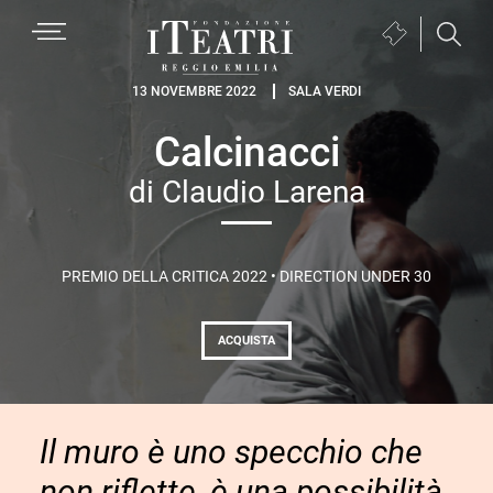
Passa
Passa
Passa
MENU
Biglietteria
alla
al
al
(si
navigazione
contenuto
piè
Fondazione
apre
13 NOVEMBRE 2022
SALA VERDI
primaria
principale
di
I
in
pagina
Calcinacci
Teatri
una
Reggio
nuova
di Claudio Larena
Emilia
finestra)
PREMIO DELLA CRITICA 2022 • DIRECTION UNDER 30
ACQUISTA
Il muro è uno specchio che
non riflette, è una possibilità,