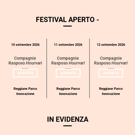
FESTIVAL APERTO -
Calendario
10 settembre 2026
11 settembre 2026
12 settembre 2026
eventi
per
Compagnie
Compagnie
Compagnie
Rasposo
Hourvari
Rasposo
Hourvari
Rasposo
Hourvari
categoria
UN
UN
UN
ACQUISTA
ACQUISTA
ACQUISTA
BIGLIETTO
BIGLIETTO
BIGLIETT
PER
PER
PER
COMPAGNIE
COMPAGNIE
COMPAGN
RASPOSO
RASPOSO
RASPOSO
Reggiane Parco
Reggiane Parco
Reggiane Parco
Innovazione
Innovazione
Innovazione
IN EVIDENZA