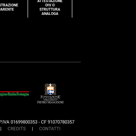
ATTESTAZIONE
STRAZIONE
OIV O
PARENTE
STRUTTURA
ANALOGA
P.IVA 01699800353 - CF 91070780357
|
CREDITS
|
CONTATTI