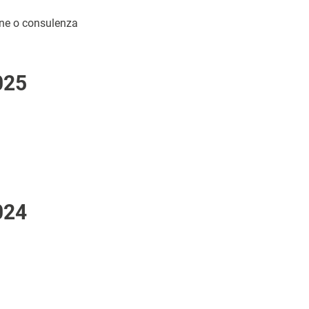
ione o consulenza
025
024