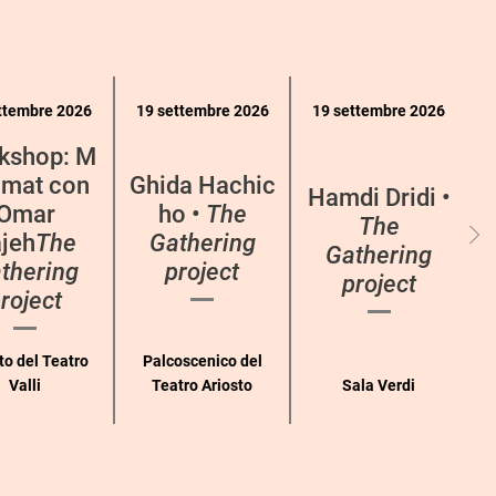
ttembre 2026
19 settembre 2026
19 settembre 2026
kshop: M
mat con
Ghida Hachic
Hamdi Dridi •
Omar
ho •
The
The
jeh
The
Gathering
Gathering
thering
project
project
roject
to del Teatro
Palcoscenico del
Valli
Teatro Ariosto
Sala Verdi