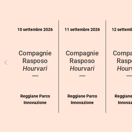
Calendario
10 settembre 2026
11 settembre 2026
12 settem
eventi
per
categoria
Compagnie
Compagnie
Compa
Rasposo
Rasposo
Rasp
Hourvari
Hourvari
Hour
Reggiane Parco
Reggiane Parco
Reggiane
Innovazione
Innovazione
Innova