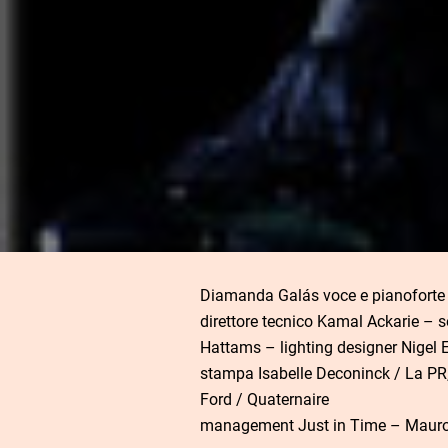
Diamanda Galás voce e pianoforte
direttore tecnico Kamal Ackarie – 
Hattams – lighting designer Nigel 
stampa Isabelle Deconinck / La PR
Ford / Quaternaire
management Just in Time – Mauro