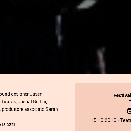
sound designer Jasen
INFORMAZIONI
Festiva
Edwards, Jaspal Bulhar,
SULLO
, produttore associato Sarah
SPETTACOLO
15.10.2010 - Teatr
 Diazzi