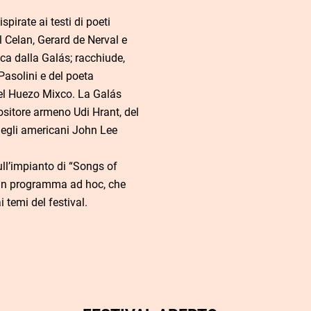
pirate ai testi di poeti
aul Celan, Gerard de Nerval e
ca dalla Galás; racchiude,
 Pasolini e del poeta
el Huezo Mixco. La Galás
positore armeno Udi Hrant, del
egli americani John Lee
ull’impianto di “Songs of
 un programma ad hoc, che
i temi del festival.