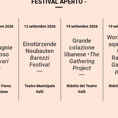
FESTIVAL APERTO -
bre 2026
12 settembre 2026
19 settembre 2026
19 se
Wor
Grande
Einstürzende
aqa
gnie
colazione
Neubauten
oso
libanese •
The
Barezzi
Ra
vari
Gathering
Festival
Ga
Project
p
 Parco
Teatro Municipale
Ridotto del Teatro
Ridot
zione
Valli
Valli