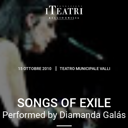
Fondazione
I
Teatri
Reggio
Emilia
15 OTTOBRE 2010
TEATRO MUNICIPALE VALLI
SONGS OF EXILE
Performed by Diamanda Galás