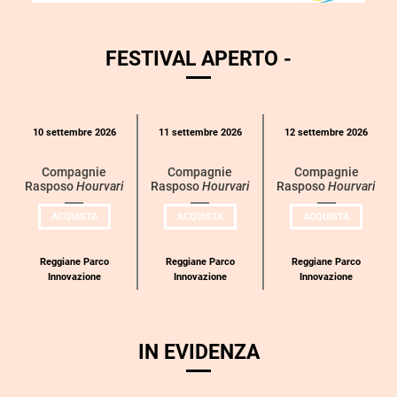
FESTIVAL APERTO -
Calendario
10 settembre 2026
11 settembre 2026
12 settembre 2026
eventi
per
Compagnie
Compagnie
Compagnie
Rasposo
Hourvari
Rasposo
Hourvari
Rasposo
Hourvari
categoria
UN
UN
UN
ACQUISTA
ACQUISTA
ACQUISTA
BIGLIETTO
BIGLIETTO
BIGLIETT
PER
PER
PER
COMPAGNIE
COMPAGNIE
COMPAGN
RASPOSO
RASPOSO
RASPOSO
Reggiane Parco
Reggiane Parco
Reggiane Parco
Innovazione
Innovazione
Innovazione
IN EVIDENZA