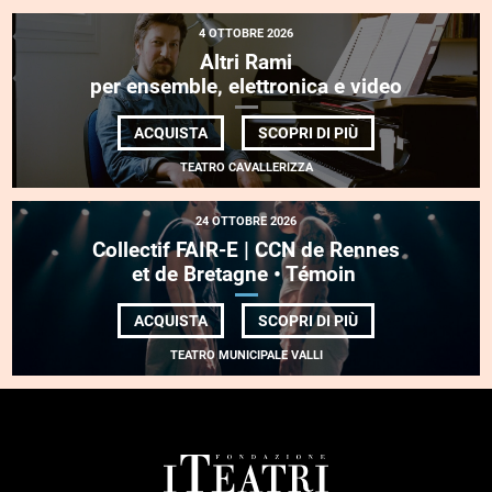
4 OTTOBRE 2026
Altri Rami
per ensemble, elettronica e video
DI
ACQUISTA
SCOPRI DI PIÙ
ALTRI
RAMI
TEATRO CAVALLERIZZA
<BR>
PER
ENSEMBLE,
24 OTTOBRE 2026
ELETTRONICA
E
Collectif FAIR-E | CCN de Rennes
VIDEO
et de Bretagne • Témoin
DI
ACQUISTA
SCOPRI DI PIÙ
COLLECTIF FAIR-
E
TEATRO MUNICIPALE VALLI
| CCN DE
RENNES
ET DE BRETAGNE •
TÉMOIN
FOOTER