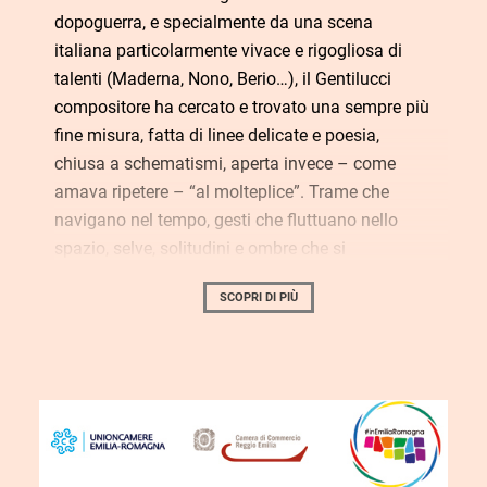
dopoguerra, e specialmente da una scena
italiana particolarmente vivace e rigogliosa di
talenti (Maderna, Nono, Berio…), il Gentilucci
compositore ha cercato e trovato una sempre più
fine misura, fatta di linee delicate e poesia,
chiusa a schematismi, aperta invece – come
amava ripetere – “al molteplice”. Trame che
navigano nel tempo, gesti che fluttuano nello
spazio, selve, solitudini e ombre che si
rifrangono: ecco i suoni ponderati, i “pensieri
SCOPRI DI PIÙ
sonanti” di Armando Gentilucci.