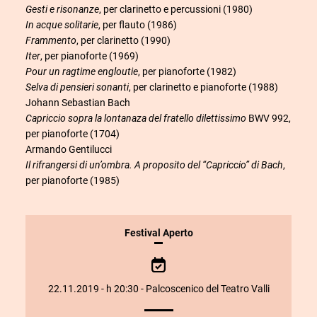
Gesti e risonanze
, per clarinetto e percussioni (1980)
In acque solitarie
, per flauto (1986)
Frammento
, per clarinetto (1990)
Iter
, per pianoforte (1969)
Pour un ragtime engloutie
, per pianoforte (1982)
Selva di pensieri sonanti
, per clarinetto e pianoforte (1988)
Johann Sebastian Bach
Capriccio sopra la lontanaza del fratello dilettissimo
BWV 992,
per pianoforte (1704)
Armando Gentilucci
Il rifrangersi di un’ombra. A proposito del “Capriccio” di Bach
,
per pianoforte (1985)
INFORMAZIONI
Festival Aperto
SULLO
SPETTACOLO
22.11.2019 - h 20:30 - Palcoscenico del Teatro Valli