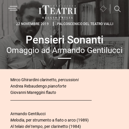
Passa
Passa
Passa
MENU
Biglietteria
alla
al
al
(si
navigazione
contenuto
piè
Fondazione
apre
22 NOVEMBRE 2019
PALCOSCENICO DEL TEATRO VALLI
primaria
principale
di
I
in
pagina
Pensieri Sonanti
Teatri
una
Reggio
nuova
Omaggio ad Armando Gentilucci
Emilia
finestra)
Mirco Ghirardini
clarinetto, percussioni
Andrea Rebaudengo
pianoforte
Giovanni Mareggini
flauto
_______________________________________________
Armando Gentilucci
Melodia
, per strumento a fiato o arco (1989)
Al telaio del tempo
, per clarinetto (1984)