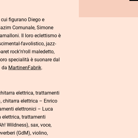
 cui figurano Diego e
, Nazim Comunale, Simone
malloni. Il loro eclettismo è
scimental-favolistico, jazz-
aret rock’n’roll maledetto,
oro specialità è suonare dal
i da
MartinenFabrik
.
hitarra elettrica, trattamenti
 chitarra elettrica – Enrico
amenti elettronici – Luca
 elettrica, trattamenti
Ah! Wildness), sax, voce,
verberi (GdM), violino,