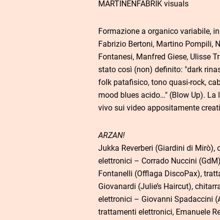
MARTINENFABRIK visuals
Formazione a organico variabile, in
Fabrizio Bertoni, Martino Pompili
Fontanesi, Manfred Giese, Ulisse Tra
stato così (non) definito: "dark rina
folk patafisico, tono quasi-rock, cab
mood blues acido…" (Blow Up). La l
vivo sui video appositamente creat
ARZAN!
Jukka Reverberi (Giardini di Mirò), c
elettronici – Corrado Nuccini (GdM),
Fontanelli (Offlaga DiscoPax), tratt
Giovanardi (Julie’s Haircut), chitarra
elettronici – Giovanni Spadaccini (
trattamenti elettronici, Emanuele Re