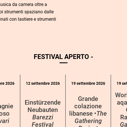
musica da camera oltre a
oi strumenti spaziano dalle
nati con tastiere e strumenti
FESTIVAL APERTO -
bre 2026
12 settembre 2026
19 settembre 2026
19 se
Wor
Grande
Einstürzende
aqa
gnie
colazione
Neubauten
oso
libanese •
The
Barezzi
Ra
vari
Gathering
Festival
Ga