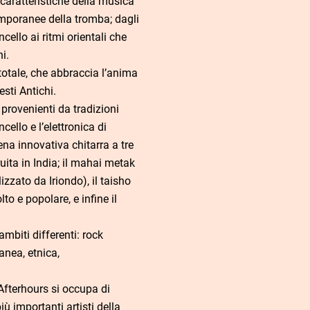
 caratteristiche della musica
temporanee della tromba; dagli
ncello ai ritmi orientali che
i.
otale, che abbraccia l’anima
esti Antichi.
provenienti da tradizioni
cello e l’elettronica di
ena innovativa chitarra a tre
uita in India; il mahai metak
zzato da Iriondo), il taisho
lto e popolare, e infine il
mbiti differenti: rock
anea, etnica,
 Afterhours si occupa di
ù importanti artisti della