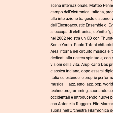
scena internazionale. Matteo Penne
campo dell’elettronica italiana, p
alla interazione tra gesto e suono. 
dell’Electroacoustic Ensemble di Ev
si occupa di elettronica, definito “g
nel 2002 registra un CD con Thursto
Sonic Youth. Paolo Tofani chitarris
Area, ritorna nel circuito musicale i
dedicati alla ricerca spirituale, con
visioni della vita. Arup Kanti Das p
classica indiana, dopo essersi dipl
Italia ed estende le proprie performan
musicali: jazz, etno jazz, pop, worl
techno programming, suonando con
occidentali e introducendo nuove p
con Antonella Ruggero. Elio Marches
suona nell’Orchestra Filarmonica de