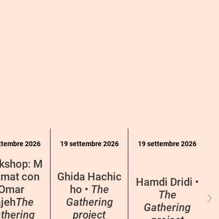
ttembre 2026
19 settembre 2026
19 settembre 2026
kshop: M
mat con
Ghida Hachic
Hamdi Dridi •
Omar
ho •
The
The
jeh
The
Gathering
Gathering
thering
project