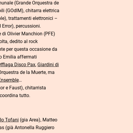
omunale (Grande Orquestra de
li (GOdlM), chitarra elettrica
), trattamenti elettronici –
rror), percussioni.
di Olivier Manchion (PFE)
ta, dedito al rock
te per questa occasione da
 Emilia affermati
fflaga Disco Pax
,
Giardini di
 Orquestra de la Muerte, ma
 Ensemble
…
r e Faust), chitarrista
coordina tutto.
lo Tofani
(gia Area), Matteo
as (già Antonella Ruggiero