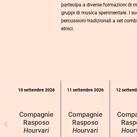
partecipa a diverse formazioni di 
gruppi di musica sperimentale. I su
percussioni tradizionali a set combi
etnici.
Calendario
10 settembre 2026
11 settembre 2026
12 settem
eventi
per
categoria
Compagnie
Compagnie
Compa
Rasposo
Rasposo
Rasp
Hourvari
Hourvari
Hour