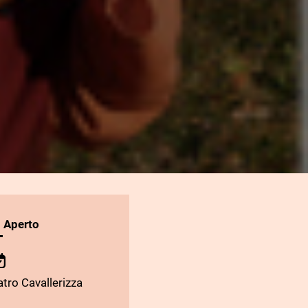
l Aperto
tro Cavallerizza