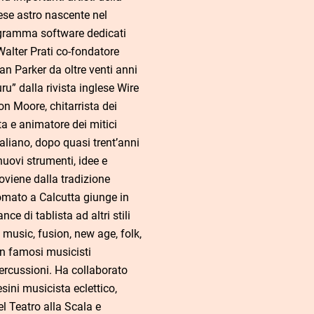
se astro nascente nel
rogramma software dedicati
Walter Prati co-fondatore
an Parker da oltre venti anni
uru” dalla rivista inglese Wire
n Moore, chitarrista dei
ta e animatore dei mitici
taliano, dopo quasi trent’anni
 nuovi strumenti, idee e
roviene dalla tradizione
omato a Calcutta giunge in
ce di tablista ad altri stili
d music, fusion, new age, folk,
 famosi musicisti
ercussioni. Ha collaborato
ini musicista eclettico,
l Teatro alla Scala e