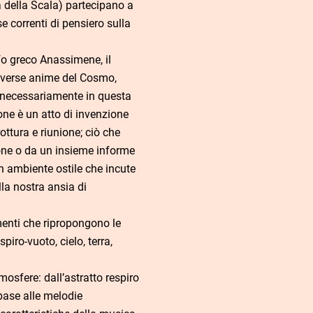
 della Scala) partecipano a
e correnti di pensiero sulla
ofo greco Anassimene, il
iverse anime del Cosmo,
 necessariamente in questa
ne è un atto di invenzione
rottura e riunione; ciò che
one o da un insieme informe
un ambiente ostile che incute
lla nostra ansia di
imenti che ripropongono le
piro-vuoto, cielo, terra,
osfere: dall’astratto respiro
 base alle melodie