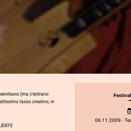
oemiliano (ma c’entrano
INFORMAZIONI
Festiva
altissimo tasso creativo, in
SULLO
SPETTACOLO
06.11.2009 - Tea
UERTE