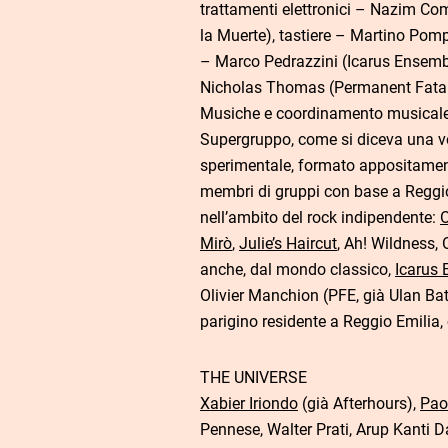
trattamenti elettronici – Nazim C
la Muerte), tastiere – Martino Pompi
– Marco Pedrazzini (Icarus Ensemble
Nicholas Thomas (Permanent Fatal E
Musiche e coordinamento musicale 
Supergruppo, come si diceva una vol
sperimentale, formato appositamen
membri di gruppi con base a Reggio
nell’ambito del rock indipendente:
O
Mirò
,
Julie’s Haircut
, Ah! Wildness,
anche, dal mondo classico,
Icarus
Olivier Manchion (PFE, già Ulan Bato
parigino residente a Reggio Emilia, 
THE UNIVERSE
Xabier Iriondo
(già Afterhours),
Pao
Pennese, Walter Prati, Arup Kanti D