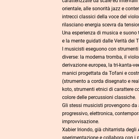
caratterizzate da scale ed intervalli
orientale, alle sonorità jazz e con
intrecci classici della voce del violo
rilasciano energia scevra da tension
Una esperienza di musica e suono t
e la mente guidati dalle Verità dei T
I musicisti eseguono con strumenti 
diverse: la moderna tromba, il violon
derivazione europea, la tri-kanta-ve
manici progettata da Tofani e costr
(strumento a corda disegnato e reali
koto, strumenti etnici di carattere co
colore delle percussioni classiche.
Gli stessi musicisti provengono da a
progressivo, elettronica, contempor
improvvisazione.
Xabier Iriondo, già chitarrista degli
sperimentazione e collabora con i pi