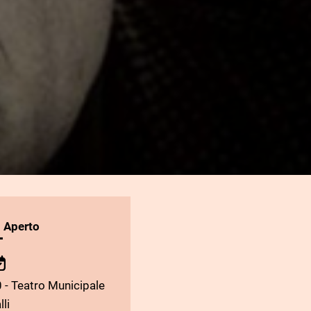
l Aperto
 - Teatro Municipale
lli