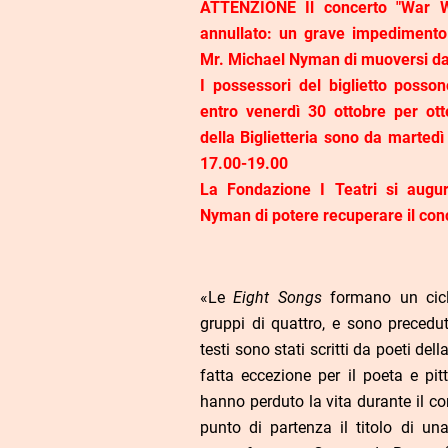
ATTENZIONE Il concerto "War 
annullato: un grave impediment
Mr. Michael Nyman di muoversi da
I possessori del biglietto possono
entro venerdì 30 ottobre per otte
della Biglietteria sono da marted
17.00-19.00
La Fondazione I Teatri si aug
Nyman di potere recuperare il conc
«Le
Eight Songs
formano un cicl
gruppi di quattro, e sono precedu
testi sono stati scritti da poeti de
fatta eccezione per il poeta e pi
hanno perduto la vita durante il co
punto di partenza il titolo di un