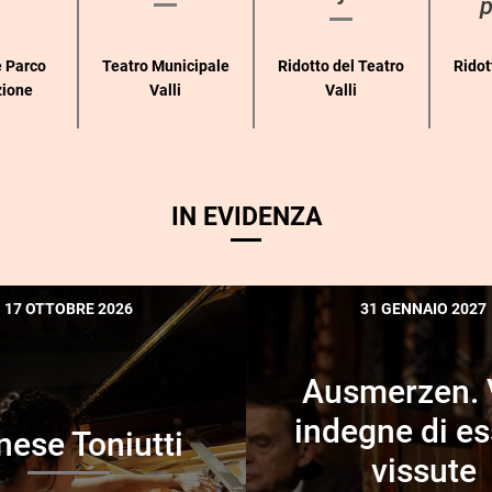
p
 Parco
Teatro Municipale
Ridotto del Teatro
Ridot
zione
Valli
Valli
IN EVIDENZA
17 OTTOBRE 2026
31 GENNAIO 2027
Ausmerzen. 
indegne di e
ese Toniutti
vissute