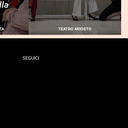
lla
ZA
TEATRO ARIOSTO
SEGUICI