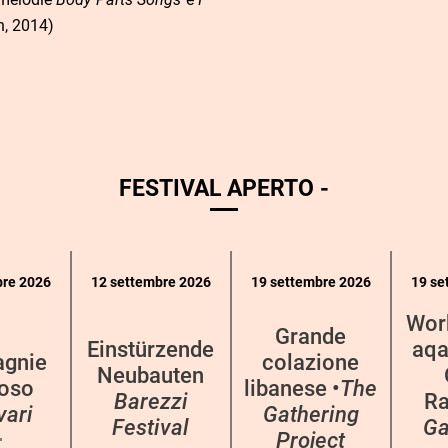
n, 2014)
FESTIVAL APERTO -
bre 2026
12 settembre 2026
19 settembre 2026
19 se
Wor
Grande
Einstürzende
aqa
gnie
colazione
Neubauten
oso
libanese •
The
Barezzi
Ra
vari
Gathering
Festival
Ga
Project