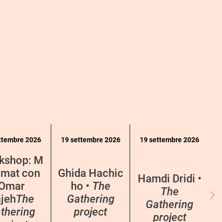
ttembre 2026
19 settembre 2026
19 settembre 2026
kshop: M
mat con
Ghida Hachic
Hamdi Dridi •
Omar
ho •
The
The
jeh
The
Gathering
Gathering
thering
project
project