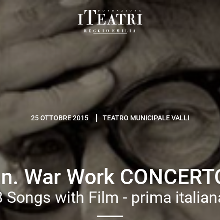
Fondazione
I
Teatri
Reggio
Emilia
25 OTTOBRE 2015
TEATRO MUNICIPALE VALLI
an. War Work CONCER
8 Songs with Film - prima italian