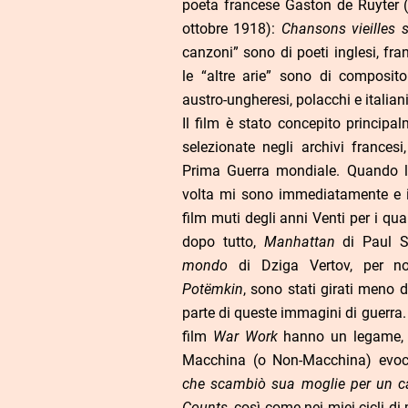
poeta francese Gaston de Ruyter (
ottobre 1918):
Chansons vieilles s
canzoni” sono di poeti inglesi, fra
le “altre arie” sono di compositor
austro-ungheresi, polacchi e italiani 
Il film è stato concepito principa
selezionate negli archivi francesi
Prima Guerra mondiale. Quando l
volta mi sono immediatamente e in
film muti degli anni Venti per i q
dopo tutto,
Manhattan
di Paul 
mondo
di Dziga Vertov, per n
Potëmkin
, sono stati girati meno 
parte di queste immagini di guerra. D
film
War Work
hanno un legame, f
Macchina (o Non-Macchina) evoc
che scambiò sua moglie per un c
Counts
, così come nei miei cicli d