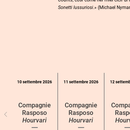
Sonetti lussuriosi
.» (Michael Nyma
Calendario
10 settembre 2026
11 settembre 2026
12 settem
eventi
per
categoria
Compagnie
Compagnie
Compa
Rasposo
Rasposo
Rasp
Hourvari
Hourvari
Hour