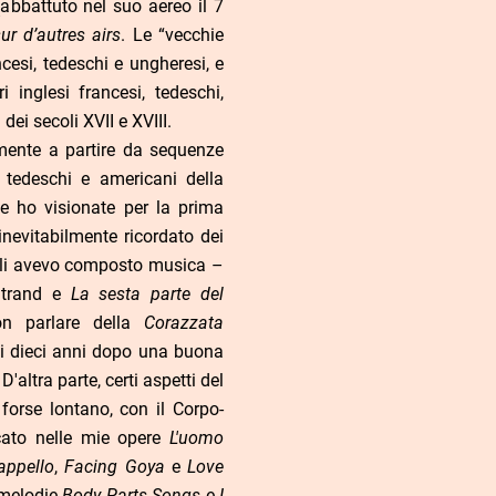
abbattuto nel suo aereo il 7
ur d’autres airs
. Le “vecchie
ncesi, tedeschi e ungheresi, e
i inglesi francesi, tedeschi,
dei secoli XVII e XVIII.
lmente a partire da sequenze
, tedeschi e americani della
e ho visionate per la prima
evitabilmente ricordato dei
uali avevo composto musica –
Strand e
La sesta parte del
on parlare della
Corazzata
di dieci anni dopo una buona
'altra parte, certi aspetti del
orse lontano, con il Corpo-
ato nelle mie opere
L'uomo
appello
,
Facing Goya
e
Love
i melodie
Body Parts Songs
e
I