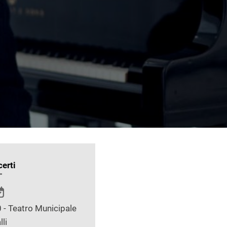
erti
 - Teatro Municipale
lli