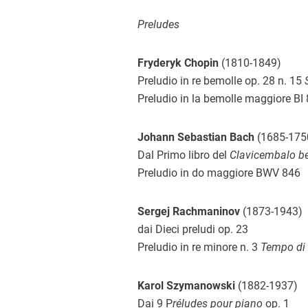
Preludes
Fryderyk Chopin
(1810-1849)
Preludio in re bemolle op. 28 n. 15
S
Preludio in la bemolle maggiore BI
Johann Sebastian Bach
(1685-175
Dal Primo libro del
Clavicembalo b
Preludio in do maggiore BWV 846
Sergej Rachmaninov
(1873-1943)
dai Dieci preludi op. 23
Preludio in re minore n. 3
Tempo di
Karol Szymanowski
(1882-1937)
Dai 9 P
réludes pour piano
op. 1