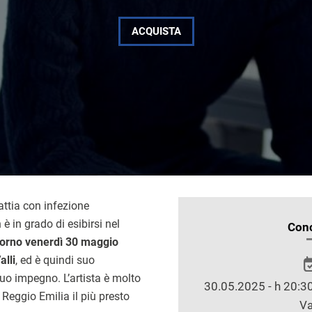
ACQUISTA
attia con infezione
è in grado di esibirsi nel
INFORMAZIONI
Conc
giorno venerdì 30 maggio
SULLO
alli
, ed è quindi suo
SPETTACOLO
suo impegno. L’artista è molto
30.05.2025 - h 20:30
 Reggio Emilia il più presto
Va