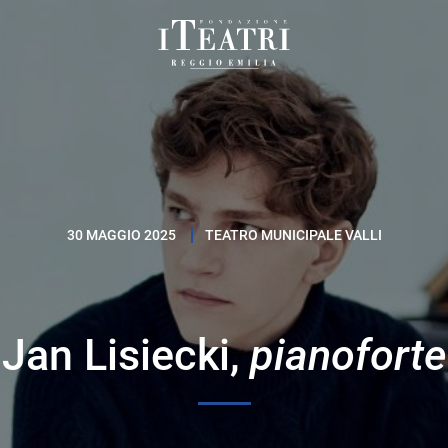
Fondazione
I
Teatri
Reggio
Emilia
30 MAGGIO 2025
TEATRO MUNICIPALE VALLI
Jan Lisiecki,
pianoforte