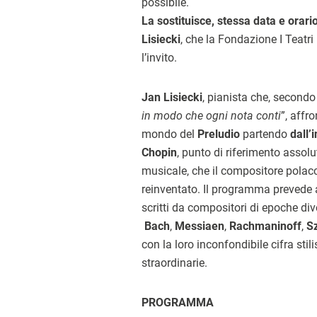
possibile.
La sostituisce, stessa data e orari
Lisiecki
, che la Fondazione I Teatri
l’invito.
Jan Lisiecki
, pianista che, secondo
in modo che ogni nota conti
”, affr
mondo del
Preludio
partendo
dall’
Chopin
, punto di riferimento assol
musicale, che il compositore pola
reinventato. Il programma prevede a
scritti da compositori di epoche di
Bach
,
Messiaen
,
Rachmaninoff
,
S
con la loro inconfondibile cifra stil
straordinarie.
PROGRAMMA