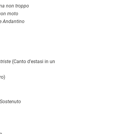
ma non troppo
con moto
re
Andantino
riste
(Canto d’estasi in un
ro)
Sostenuto
o