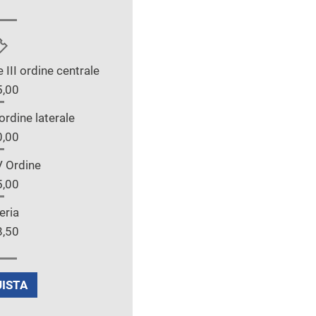
 e III ordine centrale
5,00
I ordine laterale
0,00
V Ordine
5,00
eria
8,50
ISTA