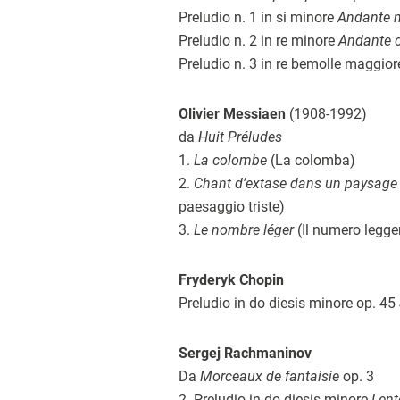
Preludio n. 1 in si minore
Andante 
Preludio n. 2 in re minore
Andante 
Preludio n. 3 in re bemolle maggio
Olivier Messiaen
(1908-1992)
da
Huit Préludes
1.
La colombe
(La colomba)
2.
Chant d’extase dans un paysage t
paesaggio triste)
3.
Le nombre léger
(Il numero legge
Fryderyk Chopin
Preludio in do diesis minore op. 45
Sergej Rachmaninov
Da
Morceaux de fantaisie
op. 3
2. Preludio in do diesis minore
Lent