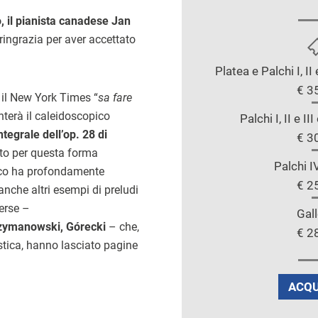
o, il pianista canadese Jan
 ringrazia per aver accettato
Platea e Palchi I, II
€ 3
 il New York Times “
sa fare
onterà il caleidoscopico
Palchi I, II e II
integrale dell’op. 28 di
€ 3
uto per questa forma
Palchi I
cco ha profondamente
€ 2
nche altri esempi di preludi
verse –
Gall
zymanowski,
Górecki
– che,
€ 2
istica, hanno lasciato pagine
ACQU