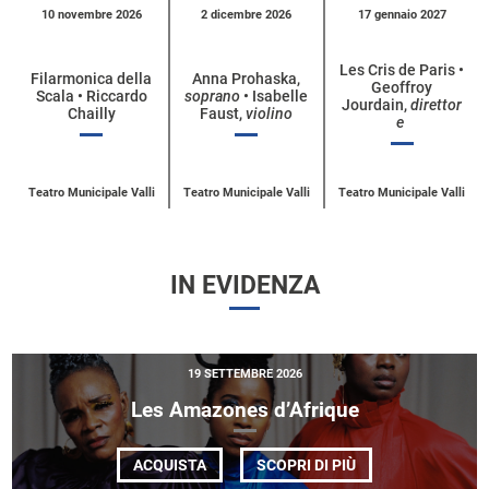
Calendario
10 novembre 2026
2 dicembre 2026
17 gennaio 2027
eventi
per
Les Cris de Paris •
Filarmonica della
Anna Prohaska,
Geoffroy
categoria
Scala • Riccardo
soprano
• Isabelle
Jourdain,
direttor
Chailly
Faust,
violino
e
Teatro Municipale Valli
Teatro Municipale Valli
Teatro Municipale Valli
IN EVIDENZA
19 SETTEMBRE 2026
Les Amazones d’Afrique
DI
ACQUISTA
SCOPRI DI PIÙ
LES