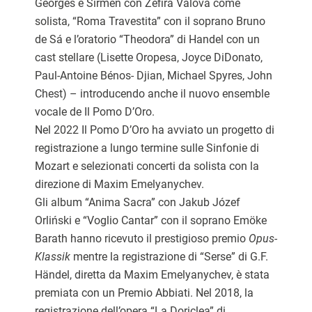
Georges e Sirmen con Zefira Valova come
solista, “Roma Travestita” con il soprano Bruno
de Sá e l’oratorio “Theodora” di Handel con un
cast stellare (Lisette Oropesa, Joyce DiDonato,
Paul-Antoine Bénos- Djian, Michael Spyres, John
Chest) – introducendo anche il nuovo ensemble
vocale de Il Pomo D’Oro.
Nel 2022 Il Pomo D’Oro ha avviato un progetto di
registrazione a lungo termine sulle Sinfonie di
Mozart e selezionati concerti da solista con la
direzione di Maxim Emelyanychev.
Gli album “Anima Sacra” con Jakub Józef
Orliński e “Voglio Cantar” con il soprano Emöke
Barath hanno ricevuto il prestigioso premio
Opus-
Klassik
mentre la registrazione di “Serse” di G.F.
Händel, diretta da Maxim Emelyanychev, è stata
premiata con un Premio Abbiati. Nel 2018, la
registrazione dell’opera “La Doriclea” di