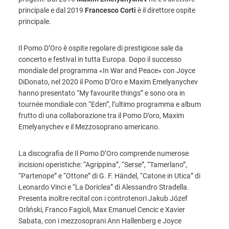
principale e dal 2019
Francesco Corti
è il direttore ospite
principale.
Il Pomo D’Oro è ospite regolare di prestigiose sale da
concerto e festival in tutta Europa. Dopo il successo
mondiale del programma «In War and Peace» con Joyce
DiDonato, nel 2020 il Pomo D’Oro e Maxim Emelyanychev
hanno presentato “My favourite things” e sono ora in
tournée mondiale con “Eden”, l’ultimo programma e album
frutto di una collaborazione tra il Pomo D’oro, Maxim
Emelyanychev e il Mezzosoprano americano.
La discografia de Il Pomo D’Oro comprende numerose
incisioni operistiche: “Agrippina”, “Serse”, “Tamerlano”,
“Partenope” e “Ottone” di G. F. Händel, “Catone in Utica” di
Leonardo Vinci e “La Doriclea” di Alessandro Stradella.
Presenta inoltre recital con i controtenori Jakub Józef
Orliński, Franco Fagioli, Max Emanuel Cencic e Xavier
Sabata, con i mezzosoprani Ann Hallenberg e Joyce