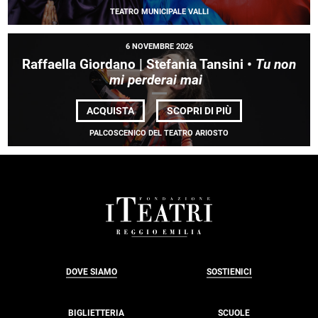
AMAZONES
TEATRO MUNICIPALE VALLI
D’AFRIQUE
6 NOVEMBRE 2026
Raffaella Giordano | Stefania Tansini •
Tu non
mi perderai mai
DI
ACQUISTA
SCOPRI DI PIÙ
RAFFAELLA
GIORDANO |
PALCOSCENICO DEL TEATRO ARIOSTO
STEFANIA
TANSINI •
<EM>TU
NON
MI
PERDERAI
MAI</EM>
FOOTER
DOVE SIAMO
SOSTIENICI
BIGLIETTERIA
SCUOLE