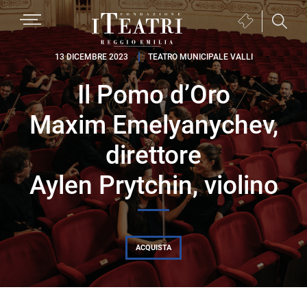
Passa
Passa
Passa
MENU
Biglietteria
alla
al
al
(si
navigazione
contenuto
piè
Fondazione
apre
13 DICEMBRE 2023
TEATRO MUNICIPALE VALLI
primaria
principale
di
I
in
pagina
Il Pomo d’Oro
Teatri
una
Reggio
nuova
Maxim Emelyanychev,
Emilia
finestra)
direttore
Aylen Prytchin, violino
ACQUISTA