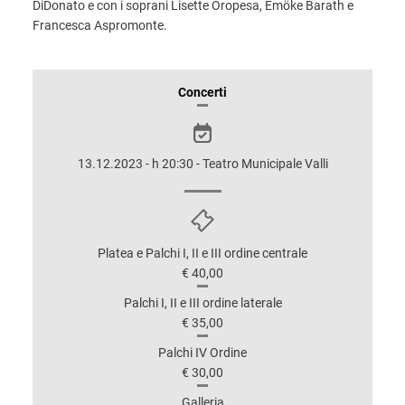
DiDonato e con i soprani Lisette Oropesa, Emöke Barath e
Francesca Aspromonte.
INFORMAZIONI
Concerti
SULLO
SPETTACOLO
13.12.2023 - h 20:30 - Teatro Municipale Valli
Platea e Palchi I, II e III ordine centrale
€ 40,00
Palchi I, II e III ordine laterale
€ 35,00
Palchi IV Ordine
€ 30,00
Galleria