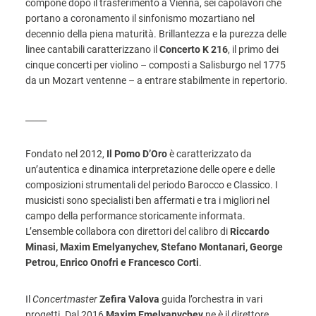
compone dopo il trasferimento a Vienna, sei capolavori che
portano a coronamento il sinfonismo mozartiano nel
decennio della piena maturità. Brillantezza e la purezza delle
linee cantabili caratterizzano il
Concerto K 216
, il primo dei
cinque concerti per violino – composti a Salisburgo nel 1775
da un Mozart ventenne – a entrare stabilmente in repertorio.
_____
Fondato nel 2012,
Il Pomo D’Oro
è caratterizzato da
un’autentica e dinamica interpretazione delle opere e delle
composizioni strumentali del periodo Barocco e Classico. I
musicisti sono specialisti ben affermati e tra i migliori nel
campo della performance storicamente informata.
L’ensemble collabora con direttori del calibro di
Riccardo
Minasi, Maxim Emelyanychev, Stefano Montanari, George
Petrou, Enrico Onofri e Francesco Corti
.
Il
Concertmaster
Zefira Valova
guida l’orchestra in vari
progetti. Dal 2016
Maxim Emelyanychev
ne è il direttore