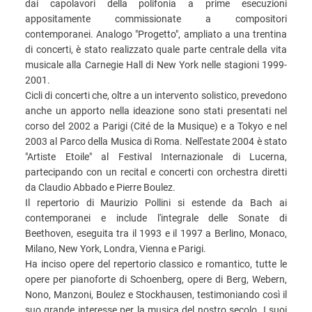
dai capolavori della polifonia a prime esecuzioni
appositamente commissionate a compositori
contemporanei. Analogo "Progetto", ampliato a una trentina
di concerti, è stato realizzato quale parte centrale della vita
musicale alla Carnegie Hall di New York nelle stagioni 1999-
2001.
Cicli di concerti che, oltre a un intervento solistico, prevedono
anche un apporto nella ideazione sono stati presentati nel
corso del 2002 a Parigi (Cité de la Musique) e a Tokyo e nel
2003 al Parco della Musica di Roma. Nell'estate 2004 è stato
"Artiste Etoile" al Festival Internazionale di Lucerna,
partecipando con un recital e concerti con orchestra diretti
da Claudio Abbado e Pierre Boulez.
Il repertorio di Maurizio Pollini si estende da Bach ai
contemporanei e include l'integrale delle Sonate di
Beethoven, eseguita tra il 1993 e il 1997 a Berlino, Monaco,
Milano, New York, Londra, Vienna e Parigi.
Ha inciso opere del repertorio classico e romantico, tutte le
opere per pianoforte di Schoenberg, opere di Berg, Webern,
Nono, Manzoni, Boulez e Stockhausen, testimoniando così il
suo grande interesse per la musica del nostro secolo. I suoi