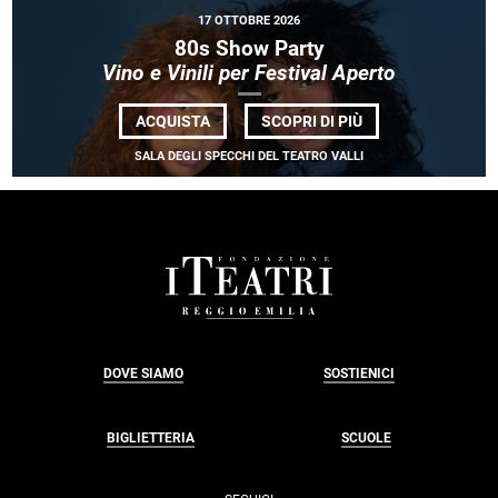
•
17 OTTOBRE 2026
LEO
WARINSKY
80s Show Party
Vino e Vinili per Festival Aperto
DI
ACQUISTA
SCOPRI DI PIÙ
80S
SHOW
SALA DEGLI SPECCHI DEL TEATRO VALLI
PARTY
<BR>
<EM>VINO
E
VINILI
PER
FESTIVAL
FOOTER
APERTO</EM>
DOVE SIAMO
SOSTIENICI
BIGLIETTERIA
SCUOLE