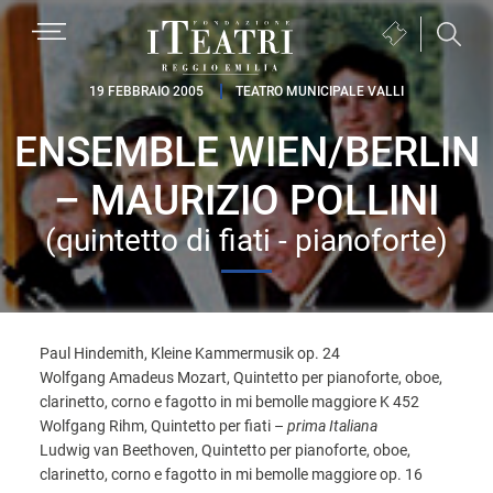
Passa
Passa
Passa
MENU
Biglietteria
alla
al
al
(si
navigazione
contenuto
piè
Fondazione
apre
19 FEBBRAIO 2005
TEATRO MUNICIPALE VALLI
primaria
principale
di
I
in
pagina
ENSEMBLE WIEN/BERLIN
Teatri
una
Reggio
nuova
– MAURIZIO POLLINI
Emilia
finestra)
(quintetto di fiati - pianoforte)
Paul Hindemith, Kleine Kammermusik op. 24
Wolfgang Amadeus Mozart, Quintetto per pianoforte, oboe,
clarinetto, corno e fagotto in mi bemolle maggiore K 452
Wolfgang Rihm, Quintetto per fiati –
prima Italiana
Ludwig van Beethoven, Quintetto per pianoforte, oboe,
clarinetto, corno e fagotto in mi bemolle maggiore op. 16