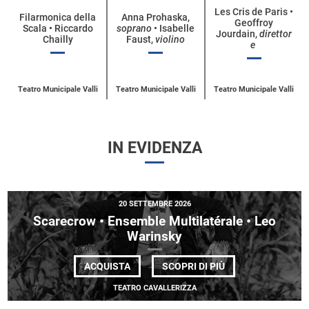
per
Les Cris de Paris •
Filarmonica della
Anna Prohaska,
Geoffroy
categoria
Scala • Riccardo
soprano
• Isabelle
Jourdain,
direttor
Chailly
Faust,
violino
e
Teatro Municipale Valli
Teatro Municipale Valli
Teatro Municipale Valli
IN EVIDENZA
20 SETTEMBRE 2026
Scarecrow • Ensemble Multilatérale • Leo
Warinsky
DI
ACQUISTA
SCOPRI DI PIÙ
SCARECROW
•
TEATRO CAVALLERIZZA
ENSEMBLE
MULTILATÉRALE