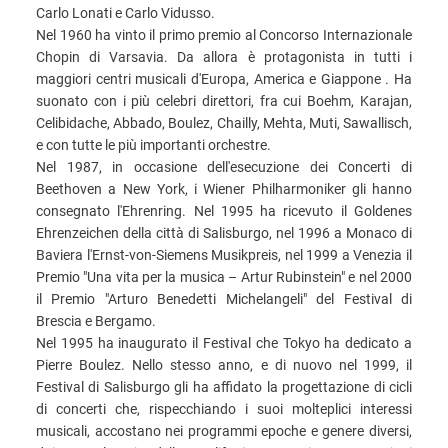
Carlo Lonati e Carlo Vidusso.
Nel 1960 ha vinto il primo premio al Concorso Internazionale
Chopin di Varsavia. Da allora è protagonista in tutti i
maggiori centri musicali d'Europa, America e Giappone . Ha
suonato con i più celebri direttori, fra cui Boehm, Karajan,
Celibidache, Abbado, Boulez, Chailly, Mehta, Muti, Sawallisch,
e con tutte le più importanti orchestre.
Nel 1987, in occasione dell'esecuzione dei Concerti di
Beethoven a New York, i Wiener Philharmoniker gli hanno
consegnato l'Ehrenring. Nel 1995 ha ricevuto il Goldenes
Ehrenzeichen della città di Salisburgo, nel 1996 a Monaco di
Baviera l'Ernst-von-Siemens Musikpreis, nel 1999 a Venezia il
Premio "Una vita per la musica – Artur Rubinstein" e nel 2000
il Premio "Arturo Benedetti Michelangeli" del Festival di
Brescia e Bergamo.
Nel 1995 ha inaugurato il Festival che Tokyo ha dedicato a
Pierre Boulez. Nello stesso anno, e di nuovo nel 1999, il
Festival di Salisburgo gli ha affidato la progettazione di cicli
di concerti che, rispecchiando i suoi molteplici interessi
musicali, accostano nei programmi epoche e genere diversi,