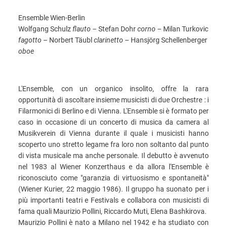
Ensemble Wien-Berlin
Wolfgang Schulz
flauto –
Stefan Dohr
corno
– Milan Turkovic
fagotto
– Norbert Täubl
clarinetto
– Hansjörg Schellenberger
oboe
L'Ensemble, con un organico insolito, offre la rara
opportunità di ascoltare insieme musicisti di due Orchestre : i
Filarmonici di Berlino e di Vienna. L'Ensemble si è formato per
caso in occasione di un concerto di musica da camera al
Musikverein di Vienna durante il quale i musicisti hanno
scoperto uno stretto legame fra loro non soltanto dal punto
di vista musicale ma anche personale. Il debutto è avvenuto
nel 1983 al Wiener Konzerthaus e da allora l'Ensemble è
riconosciuto come "garanzia di virtuosismo e spontaneità"
(Wiener Kurier, 22 maggio 1986). Il gruppo ha suonato per i
più importanti teatri e Festivals e collabora con musicisti di
fama quali Maurizio Pollini, Riccardo Muti, Elena Bashkirova.
Maurizio Pollini è nato a Milano nel 1942 e ha studiato con